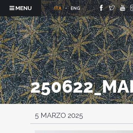
MENU
ITA
ENG
250622_MA
5 MARZO 2025