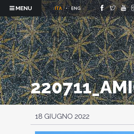
MENU
ITA
ENG
220711_AM
18 GIUGNO 2022