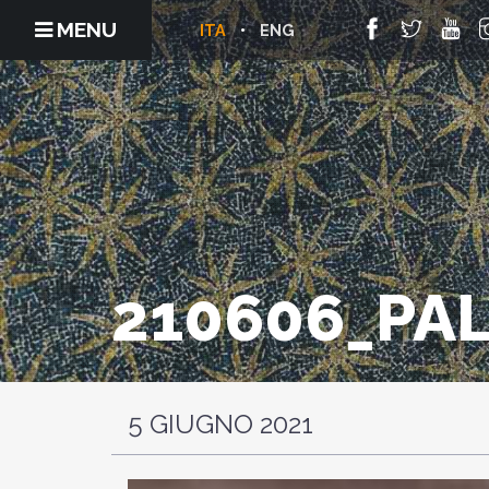
MENU
ITA
ENG
210606_PA
5 GIUGNO 2021