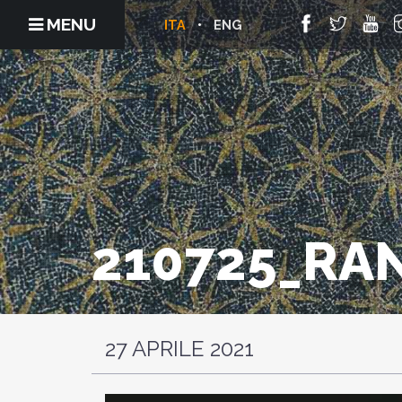
MENU
ITA
ENG
210725_RA
27 APRILE 2021