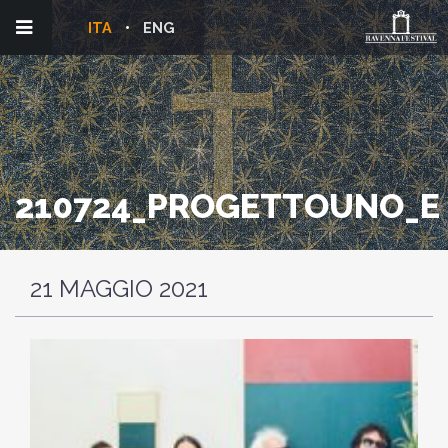
ITA
ENG
210724_PROGETTOUNO_E
21 MAGGIO 2021