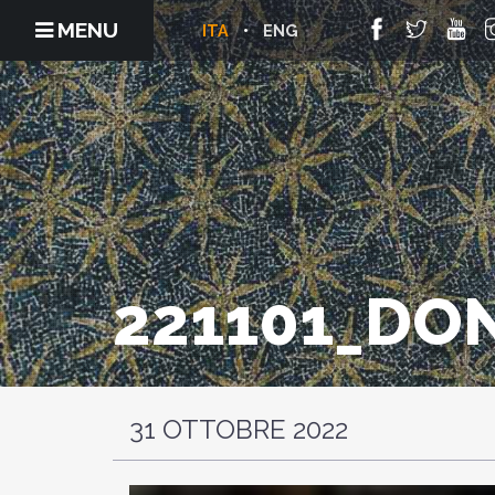
MENU
ITA
ENG
221101_DO
31 OTTOBRE 2022