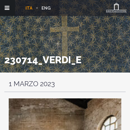
ITA
ENG
230714_VERDI_E
1 MARZO 2023