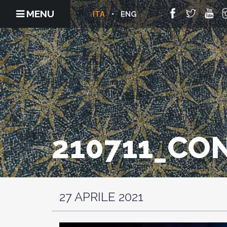
MENU
ITA
ENG
210711_CON
27 APRILE 2021