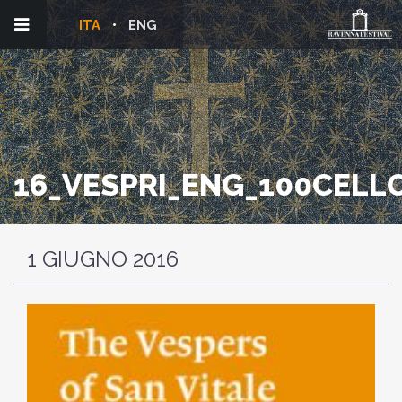
ITA
ENG
16_VESPRI_ENG_100CELL
1 GIUGNO 2016