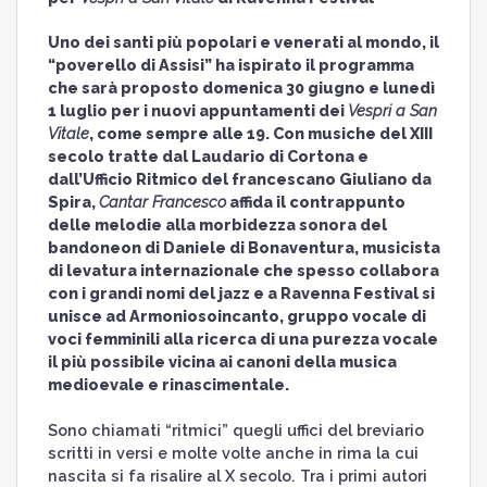
Uno dei santi più popolari e venerati al mondo, il
“poverello di Assisi” ha ispirato il programma
che sarà proposto domenica 30 giugno e lunedì
1 luglio per i nuovi appuntamenti dei
Vespri a San
Vitale
, come sempre alle 19. Con musiche del XIII
secolo tratte dal Laudario di Cortona e
dall’Ufficio Ritmico del francescano Giuliano da
Spira,
Cantar Francesco
affida il contrappunto
delle melodie alla morbidezza sonora del
bandoneon di Daniele di Bonaventura, musicista
di levatura internazionale che spesso collabora
con i grandi nomi del jazz e a Ravenna Festival si
unisce ad Armoniosoincanto, gruppo vocale di
voci femminili alla ricerca di una purezza vocale
il più possibile vicina ai canoni della musica
medioevale e rinascimentale.
Sono chiamati “ritmici” quegli uffici del breviario
scritti in versi e molte volte anche in rima la cui
nascita si fa risalire al X secolo. Tra i primi autori