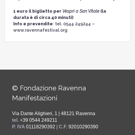
1 euro il biglietto per
Vespri a San Vitale
(la
durata è di circa 40 minuti)
Info e prevendite
: tel. 0544 249244 –
www.ravennafestival.org
© Fondazione Ravenna
Manifestazioni
Via Dante Alighieri, 1 | 48121 Ravenna
tel.
+39 0544 249211
P. IVA
01118290392
| C.F.
92010290390