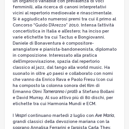
un organico variabile con prevalenza di voci
femminili, alla ricerca di canoni interpretativi
vicini al repertorio medioevale e rinascimentale.
Si è aggiudicato numerosi premi tra cui il primo al
Concorso “Guido D’Arezzo” 2010. Intensa l’attività
concertistica in Italia e all’estero; ha inciso per
varie etichette tra cui Tactus e Bongiovanni.
Daniele di Bonaventura è compositore-
arrangiatore e pianista-bandoneonista, diplomato
in composizione. Interessato alla pratica
dell’improvvisazione, spazia dal repertorio
classico al jazz, dal tango alla world music. Ha
suonato in oltre 40 paesi e collaborato con nomi
che vanno da Enrico Rava e Paolo Fresu (con cui
ha composto la colonna sonora del film di
Ermanno Olmi
Torneranno i prati
) a Stefano Bollani
e David Murray. Al suo attivo più di 80 dischi, per
etichette tra cui Harmonia Mundi e ECM.
I
Vespri
continuano martedì 2 luglio con
Ave Maria
,
grandi classici della devozione mariana con la
soprano Annalisa Ferrarini e l’arpista Carla They.