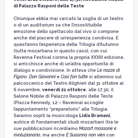
di Palazzo Rasponi delle Teste
Chiunque abbia mai varcato la soglia di un teatro
o di un auditorium sa che l’insostituibile
emozione dello spettacolo dal vivo si compone
anche del piacere di un’esperienza condivisa. E
quest’anno l’esperienza della Trilogia d’Autunno
(tutta mozartiana in questo caso), con cui
Ravenna Festival corona la propria XXXIII edizione,
si arricchisce anche di un’altra opportunità di
dialogo e condivisione. In attesa che
Le nozze di
Figaro
,
Don Giovanni
e
Così fan tutte
si alternino sul
palcoscenico del Teatro Alighieri dal 31 ottobre al
6 novembre,
venerdì 21 ottobre
, alle 17.30, il
Salone Nobile di Palazzo Rasponi delle Teste
(Piazza Kennedy, 12 – Ravenna) accoglie
l’appuntamento “preparatorio” alla Trilogia.
Saranno ospiti la musicologa
Lidia Bramani
,
autrice di fondamentali studi mozartiani (tra le
sue pubblicazioni ricordiamo
Mozart massone e
rivoluzionario
, ma anche
E Susanna non vien
con