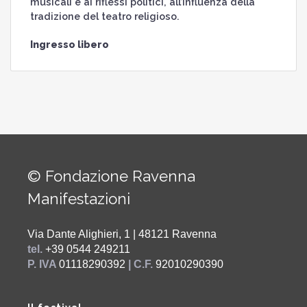
musicali e ai riflessi politici, all’influenza della
tradizione del teatro religioso.
Ingresso libero
© Fondazione Ravenna
Manifestazioni
Via Dante Alighieri, 1 | 48121 Ravenna
tel.
+39 0544 249211
P. IVA
01118290392
| C.F.
92010290390