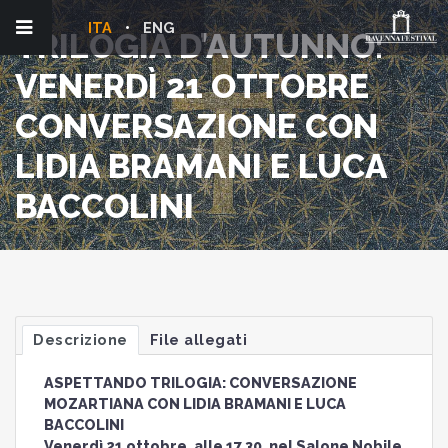
ITA
ENG
TRILOGIA D’AUTUNNO:
VENERDÌ 21 OTTOBRE
CONVERSAZIONE CON
LIDIA BRAMANI E LUCA
BACCOLINI
Descrizione
File allegati
ASPETTANDO TRILOGIA: CONVERSAZIONE
MOZARTIANA CON LIDIA BRAMANI E LUCA
BACCOLINI
Venerdì 21 ottobre, alle 17.30, nel Salone Nobile