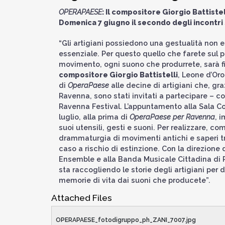
OPERAPAESE
: Il compositore Giorgio Battistell
Domenica 7 giugno il secondo degli incontri 
“Gli artigiani possiedono una gestualità non e
essenziale. Per questo quello che farete sul p
movimento, ogni suono che produrrete, sarà fin
compositore Giorgio Battistelli
, Leone d’Oro
di
OperaPaese
alle decine di artigiani che, gr
Ravenna, sono stati invitati a partecipare – c
Ravenna Festival. L’appuntamento alla Sala Cor
luglio, alla prima di
OperaPaese per Ravenna
, 
suoi utensili, gesti e suoni. Per realizzare, co
drammaturgia di movimenti antichi e saperi tram
caso a rischio di estinzione. Con la direzione d
Ensemble e alla Banda Musicale Cittadina di 
sta raccogliendo le storie degli artigiani per 
memorie di vita dai suoni che producete”.
Attached Files
OPERAPAESE_fotodigruppo_ph_ZANI_7007.jpg