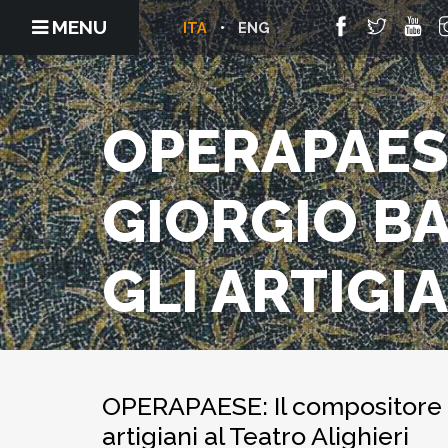
MENU
ITA
ENG
OPERAPAES
GIORGIO B
GLI ARTIGI
OPERAPAESE: Il compositore Gi
artigiani al Teatro Alighieri