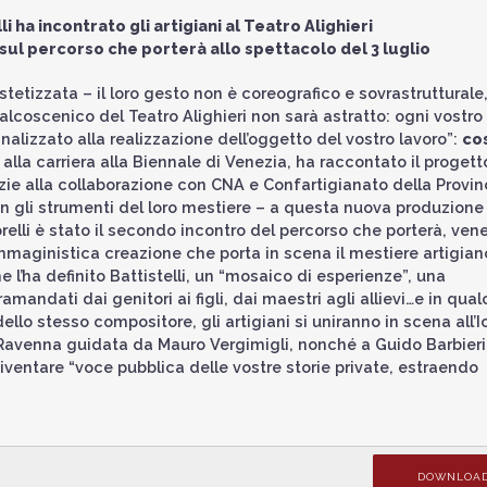
i ha incontrato gli artigiani al Teatro Alighieri
sul percorso che porterà allo spettacolo del 3 luglio
stetizzata – il loro gesto non è coreografico e sovrastrutturale
alcoscenico del Teatro Alighieri non sarà astratto: ogni vostro
alizzato alla realizzazione dell’oggetto del vostro lavoro”:
cos
 alla carriera alla Biennale di Venezia, ha raccontato il progett
azie alla collaborazione con CNA e Confartigianato della Provin
on gli strumenti del loro mestiere – a questa nuova produzione
elli è stato il secondo incontro del percorso che porterà, vene
immaginistica creazione che porta in scena il mestiere artigiano
me l’ha definito Battistelli, un “mosaico di esperienze”, una
andati dai genitori ai figli, dai maestri agli allievi…e in qua
ello stesso compositore, gli artigiani si uniranno in scena all’I
Ravenna guidata da Mauro Vergimigli, nonché a Guido Barbieri
diventare “voce pubblica delle vostre storie private, estraendo
DOWNLOA