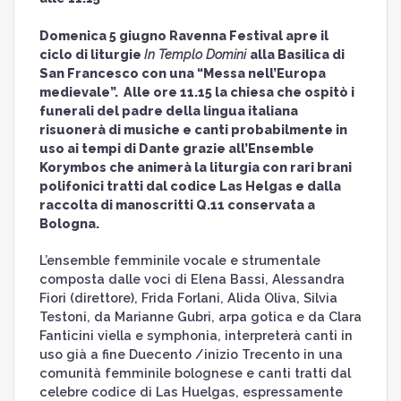
Domenica 5 giugno Ravenna Festival apre il
ciclo di liturgie
In Templo Domini
alla Basilica di
San Francesco con una “Messa nell’Europa
medievale”. Alle ore 11.15 la chiesa che ospitò i
funerali del padre della lingua italiana
risuonerà di musiche e canti probabilmente in
uso ai tempi di Dante grazie all’Ensemble
Korymbos che animerà la liturgia con rari brani
polifonici tratti dal codice Las Helgas e dalla
raccolta di manoscritti Q.11 conservata a
Bologna.
L’ensemble femminile vocale e strumentale
composta dalle voci di Elena Bassi, Alessandra
Fiori (direttore), Frida Forlani, Alida Oliva, Silvia
Testoni, da Marianne Gubri, arpa gotica e da Clara
Fanticini viella e symphonia, interpreterà canti in
uso già a fine Duecento /inizio Trecento in una
comunità femminile bolognese e canti tratti dal
celebre codice di Las Huelgas, espressamente