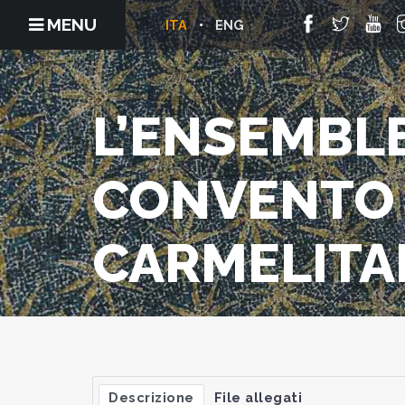
MENU
ITA
ENG
L’ENSEMBL
CONVENTO
CARMELITA
Descrizione
File allegati