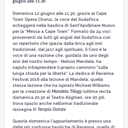
giugno alle 11.30
Domenica 12 giugno alle 11.30, grazie al Cape
Town Opera Chorus, la voce del Sudafrica
echeggerà nella basilica di Sant'Apollinare Nuovo
per la “Messa a Cape Town”. Formato da 24 voci
provenienti da tutti gli angoli del Sudafrica con
un repertorio che spazia dalla lirica agli inni
tradizionali, dal jazz agli spirituals, il Coro è la
voce di una nazione che, guidata da uno degli
eroi del nostro tempo - Nelson Mandela, ha
saputo intraprendere il proprio cammino "sulla
lunga strada per la libertà". La dedica di Ravenna
Festival 2016 alla lezione di Mandela, quella
stessa lezione che ha ispirato Michael Williams
per la creazione di
Mandela Trilogy
(ultima recita
domenica 20.30 al Teatro Alighieri, ore 20.30),
trova spazio anche nell’ormai tradizionale
rassegna
In Templo Domini
.
Questa domenica l'appuntamento è presso una
delle più sontuose basiliche di Ravenna, quella di