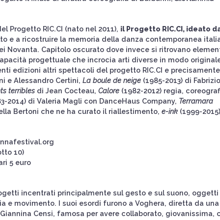
el Progetto RIC.CI (nato nel 2011),
il Progetto RIC.CI, ideato d
alto e a ricostruire la memoria della danza contemporanea itali
i dei Novanta. Capitolo oscurato dove invece si ritrovano elemen
 capacità progettuale che incrocia arti diverse in modo originale
ti edizioni altri spettacoli del progetto RIC.CI e precisamente
ni e Alessandro Certini,
La boule de neige
(1985-2013) di Fabrizi
s terribles
di Jean Cocteau,
Calore
(1982-2012) regia, coreograf
3-2014) di Valeria Magli con DanceHaus Company,
Terramara
la Bertoni che ne ha curato il riallestimento,
e-ink
(1999-2015)
nafestival.org
tto 10)
ari 5 euro
getti incentrati principalmente sul gesto e sul suono, oggetti
esia e movimento. I suoi esordi furono a Voghera, diretta da una
 Giannina Censi, famosa per avere collaborato, giovanissima, 