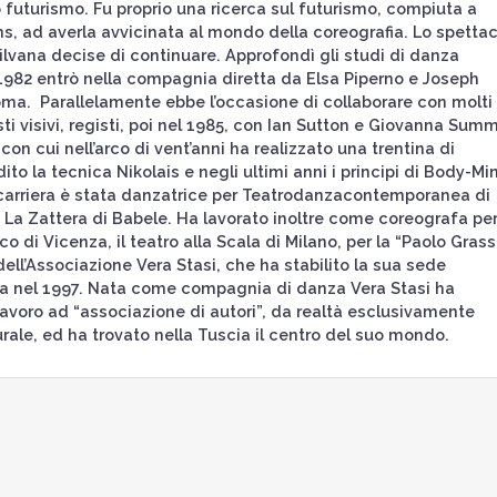
 futurismo. Fu proprio una ricerca sul futurismo, compiuta a
ms, ad averla avvicinata al mondo della coreografia. Lo spetta
Silvana decise di continuare. Approfondì gli studi di danza
982 entrò nella compagnia diretta da Elsa Piperno e Joseph
a. Parallelamente ebbe l’occasione di collaborare con molti
isti visivi, registi, poi nel 1985, con Ian Sutton e Giovanna Sum
 con cui nell’arco di vent’anni ha realizzato una trentina di
to la tecnica Nikolais e negli ultimi anni i principi di Body-Mi
 carriera è stata danzatrice per Teatrodanzacontemporanea di
 La Zattera di Babele. Ha lavorato inoltre come coreografa per
co di Vicenza, il teatro alla Scala di Milano, per la “Paolo Grass
dell’Associazione Vera Stasi, che ha stabilito la sua sede
ma nel 1997. Nata come compagnia di danza Vera Stasi ha
 lavoro ad “associazione di autori”, da realtà esclusivamente
urale, ed ha trovato nella Tuscia il centro del suo mondo.