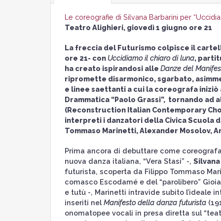
Le coreografie di Silvana Barbarini per “Uccidiam
Teatro Alighieri, giovedì 1 giugno ore 21
La freccia del Futurismo colpisce il cartel
ore 21- con
Uccidiamo il chiaro di luna
, parti
ha creato ispirandosi alle
Danze del Manifes
ripromette disarmonico, sgarbato, asimmet
e linee saettanti a cui la coreografa iniziò 
Drammatica “Paolo Grassi”, tornando ad all
(Reconstruction Italian Contemporary Cho
interpreti i danzatori della Civica Scuola d
Tommaso Marinetti, Alexander Mosolov, An
Prima ancora di debuttare come coreografa – 
nuova danza italiana, “Vera Stasi” -,
Silvana
futurista, scoperta da Filippo Tommaso Mari
comasco Escodamé e del “parolibero” Gioia.
e tutù -, Marinetti intravide subito l’ideale 
inseriti nel
Manifesto della danza futurista
(19
onomatopee vocali in presa diretta sul “teat