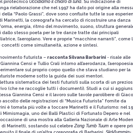
l pirotecnico
Uccidiamo il chiaro di luna
. Su indicazione di
lunga rielaborazione che nel 1997 ha dato poi origine alla mess
vi della “Paolo Grassi”, dove sono confluite tutte le sue esperie
 di Marinetti, la coreografa ha cercato di ricostruire una danza
 forma, energia, ritmo del movimento, suono, struttura general
allo stesso poeta per le tre danze tratte dai principali
iatrice, l’aeroplano. Vere e proprie “macchine narranti”, come 
 concetti come simultaneità, azione e sintesi.
l movimento futurista –
racconta Silvana Barbarini
- risale alle
Giannina Censi e Tullio Crali intorno all’aerodanza, l’aeropoesia
 sperimentare sul proprio corpo quello che stava studiano per la
futuriste moderne sotto la guida dei suoi mentori.
ttura sistematica dei testi futuristi sulla scorta di un prezio
rivo (che ne raccoglie tutti i documenti). Studi a cui si aggiunse
tessa Giannina Censi e il lavoro sulle tavole parolibere di Gia
 ascolto delle registrazioni di “Musica Futurista” fornite da
ni è tornata più volte a toccare Marinetti e il Futurismo: nel 1
 Mimismagia, uno dei Balli Plastici di Fortunato Depero e nel
in occasione di una mostra alla Galleria Nazionale di Arte Mode
 di Marinetti, sostando sul celebre
Zang Tumb Tuum
e opere pr
eguito il finale di un’altra coreografia di Barbarini,
SiioVlummia-