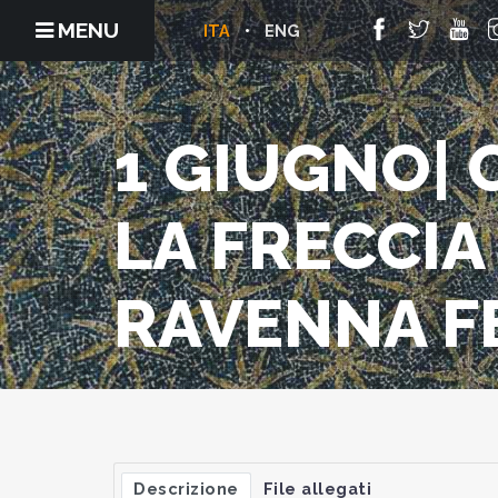
MENU
ITA
ENG
1 GIUGNO| 
LA FRECCIA
RAVENNA F
Descrizione
File allegati