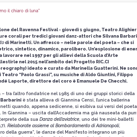
o il chiaro di luna”
lone del Ravenna Festival - giovedì 1 giugno, Teatro Alighier
ture corali per tredici giovani danz-attori che Silvana Barbari
to
di Marinetti. Un affresco – nelle parole del poeta – che si
rico, sintetico, dinamico, parolibero. Un’esplosione di ene
a lavorare nel 1997 per gli allievi della Scuola d’Arte
estirle nel 2015 nell’ambito del Progetto RIC.CI
reography) ideato e curato da Marinella Guatterini. Ne son
i Teatro “Paolo Grassi”, su musiche di Aldo Giuntini, Filippo
dé Laporte, direttore del coro è Emanuele De Checchi.
tra l’altro fondatrice nel 1985 di uno dei gruppi storici della
 Barbarini
è stata allieva di Giannina Censi, l’unica ballerina
netti quando, appena sedicenne, si esibiva sui versi del poeta
 In Giannina – uscita dall’Accademia ma già nauseata da pun
interprete della sua
Danza dell’aviatrice
, uno dei tre mini-balletti
17).
Rielaborate assieme al Bombardamento di Adrianopoli
,
ro della guerra”, le danze del Manifesto integrano un più