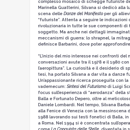
complesso mosaico di schegge futuriste de
Marinella Guatterini, Silvana si dedicò alla 
scena delle
Danze del Manifesto
per gli allie
“futuriste”. Attenta a seguire le indicazioni
rivoluzionaria in tutte le sue componenti di
soggetto. Ma anche nei dettagli immaginati d
meccanismi di guerra: lo shrapnel, la mitragl
definisce Barbarini, dove poter approfondire
“L’inizio del mio interesse nei confronti de
conversazioni avute tra il 1978 e il 1980 con 
l’aeropittura”. La curiosità e il desiderio di
tesi, ha portato Silvana a dar vita a danze 
Un’appassionante ricerca proseguita con la le
vademecum:
Sintesi del Futurismo
di Luigi Sc
focus sull’esperienza di “aerodanza” della s
Balla e Fortunato Depero, oltre al meticoloso
Daniele Lombardi. Nel tempo, Silvana Barbari
alla Fenice di Venezia con la messinscena di
1988 lavorando sui testi fonetici di Balla, 
a Roma. Nel 1994 si è concentrata sull’opera
come
La Conquista delle Stelle
, diventata in s