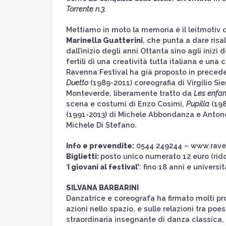
Torrente n.3.
Mettiamo in moto la memoria è il leitmotiv d
Marinella Guatterini
, che punta a dare ris
dall’inizio degli anni Ottanta sino agli iniz
fertili di una creatività tutta italiana e una
Ravenna Festival ha già proposto in preceden
Duetto
(1989-2011) coreografia di Virgilio Sie
Monteverde, liberamente tratto da
Les enfant
scena e costumi di Enzo Cosimi,
Pupilla
(198
(1991-2013) di Michele Abbondanza e Antonel
Michele Di Stefano.
Info e prevendite:
0544 249244 – www.raven
Biglietti:
posto unico numerato 12 euro (rido
‘
I giovani al festival’
: fino 18 anni e universit
SILVANA BARBARINI
Danzatrice e coreografa ha firmato molti pro
azioni nello spazio, e sulle relazioni tra po
straordinaria insegnante di danza classica,