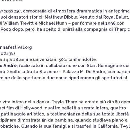
n opus 130
,
coreografia di atmosfera drammatica in anteprima
oi danzatori storici, Matthew Dibble. Venuto dal Royal Ballet,
cui William Trevitt e Michael Nunn – per formare nel 1998 con
Poco dopo, però, ha scelto di unirsi alla compagnia di Tharp 
nafestival.org
otti 38)
da 14 a 18 anni e universitari, 50% tariffe ridotte.
de Andrè
, realizzato in collaborazione con Start Romagna e con
erà 2 volte la tratta Stazione – Palazzo M. De André, con parte
ermine dello spettacolo due corse riporteranno gli spettatori al
 vita intera nella danza: Twyla Tharp ha creato più di 160 oper
, sei film di Hollywood, quattro balletti a serata intera, quattro
pattinaggio artistico, a testimonianza della sua totale libertà 
ciplinare dimostrata fin da bambina, quando studiava piano e
crobatiche. Quando la sua famiglia si trasferì in California, Twyl