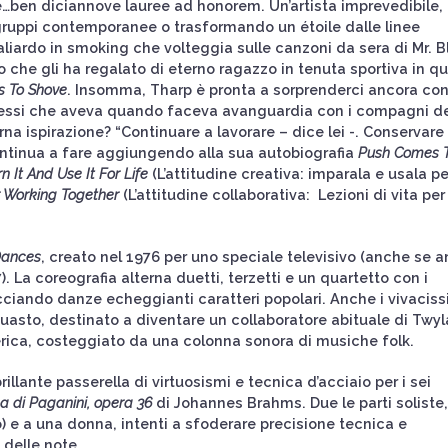
 e…ben diciannove lauree ad honorem. Un’artista imprevedibile,
 gruppi contemporanee o trasformando un étoile dalle linee
liardo in smoking che volteggia sulle canzoni da sera di Mr. B
 che gli ha regalato di eterno ragazzo in tenuta sportiva in qu
 To Shove
. Insomma, Tharp è pronta a sorprenderci ancora con
 stessi che aveva quando faceva avanguardia con i compagni de
na ispirazione? “Continuare a lavorare – dice lei -. Conservare
ontinua a fare aggiungendo alla sua autobiografia
Push Comes 
n It And Use It For Life
(L’attitudine creativa: imparala e usala pe
r Working Together
(L’attitudine collaborativa: Lezioni di vita per
Dances
, creato nel 1976 per uno speciale televisivo (anche se 
 La coreografia alterna duetti, terzetti e un quartetto con i
ciando danze echeggianti caratteri popolari. Anche i vivaciss
uasto, destinato a diventare un collaboratore abituale di Twyl
merica, costeggiato da una colonna sonora di musiche folk.
brillante passerella di virtuosismi e tecnica d’acciaio per i sei
a di Paganini, opera 36
di Johannes Brahms. Due le parti soliste,
o) e a una donna, intenti a sfoderare precisione tecnica e
 delle note.