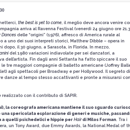
,30
metterci,
the best is yet to come
, il meglio deve ancora venire co
mpagnia arriva al Ravenna Festival (venerdì 24 giugno ore 21.
y Dances
delle “origini” (1976), affresco di America rurale al
no a uno dei suoi interpreti storici, Matthew Dibble – opera in
i dopo, il 30 giugno, a Sarasota, in Florida. In mezzo,
nini
del 1980 variazioni indiavolate per sei danzatori, a
a dell’artista. Fin dagli anni Settanta ha fatto spiccare il suo
n le tre maggiori compagnie di balletto americane (Joffrey Balle
et) agli spettacoli per Broadway e per Hollywood. Il segreto d
eare danze al tempo stesso accattivanti e pronte a misurarsi co
realizzato con il contributo di SAPIR.
rni), la coreografa americana mantiene il suo sguardo curios
to una spericolata esplorazione di generi e musiche, passand
la a quelli psichedelici e hippie per
Hair
di Milos Forman
. Tra i
riera, un Tony Award, due Emmy Awards, la National Medal of t