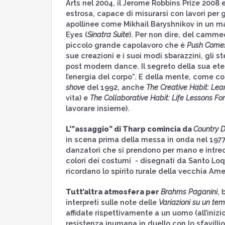
Arts nel 2004, il Jerome Robbins Prize 2008
estrosa, capace di misurarsi con lavori per
apollinee come Mikhail Baryshnikov in un ma
Eyes (
Sinatra Suite
). Per non dire, del cammeo
piccolo grande capolavoro che è
Push Comes
sue creazioni e i suoi modi sbarazzini, gli
post modern dance. Il segreto della sua eter
l’energia del corpo”. E della mente, come c
shove
del 1992, anche
The Creative Habit: Lear
vita) e
The Collaborative Habit: Life Lessons Fo
lavorare insieme).
L’”assaggio” di Tharp comincia da
Country 
in scena prima della messa in onda nel 1977).
danzatori che si prendono per mano e intrec
colori dei costumi - disegnati da Santo Loq
ricordano lo spirito rurale della vecchia A
Tutt’altra atmosfera per
Brahms Paganini
, 
interpreti sulle note delle
Variazioni su un tem
affidate rispettivamente a un uomo (all’inizi
resistenza inumana in duello con lo sfavillio