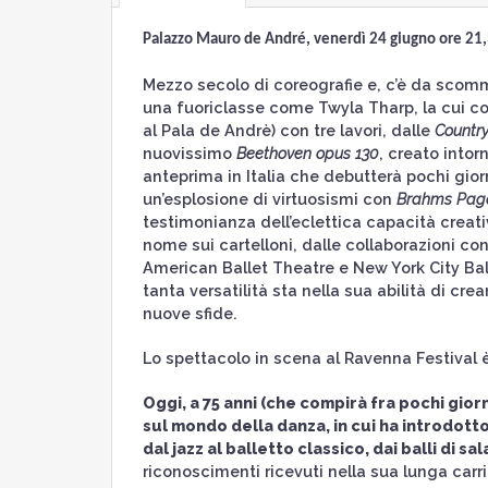
Palazzo Mauro de André, venerdì 24 giugno ore 21
Mezzo secolo di coreografie e, c’è da scom
una fuoriclasse come Twyla Tharp, la cui co
al Pala de Andrè) con tre lavori, dalle
Countr
nuovissimo
Beethoven opus 130
, creato intor
anteprima in Italia che debutterà pochi giorn
un’esplosione di virtuosismi con
Brahms Paga
testimonianza dell’eclettica capacità creativ
nome sui cartelloni, dalle collaborazioni co
American Ballet Theatre e New York City Ball
tanta versatilità sta nella sua abilità di cr
nuove sfide.
Lo spettacolo in scena al Ravenna Festival è 
Oggi, a 75 anni (che compirà fra pochi gio
sul mondo della danza, in cui ha introdot
dal jazz al balletto classico, dai balli di sa
riconoscimenti ricevuti nella sua lunga car