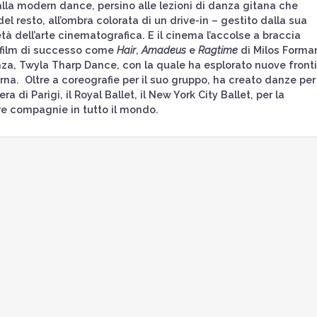
 alla modern dance, persino alle lezioni di danza gitana che
el resto, all’ombra colorata di un drive-in – gestito dalla sua
rietà dell’arte cinematografica. E il cinema l’accolse a braccia
r film di successo come
Hair
,
Amadeus
e
Ragtime
di Milos Forma
za, Twyla Tharp Dance, con la quale ha esplorato nuove front
a. Oltre a coreografie per il suo gruppo, ha creato danze per 
ra di Parigi, il Royal Ballet, il New York City Ballet, per la
e compagnie in tutto il mondo.