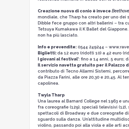
Creazione nuova di conio è invece
Beethove
mondiale, che Tharp ha creato per uno dei su
Dibble fece gruppo con altri ballerini – tra 
Tetsuya Kumakawa il K Ballet del Giappone. 
non ha più lasciato.
Info e prevendite:
0544 249244 – www.raven
Biglietti:
da 12 euro (ridotti 10) a 42 euro (rid
I giovani al festival’
: fino a 14 anni, 5 euro; 
Il servizio navetta gratuito per il Palazzo 
contributo di Tecno Allarmi Sistemi, percorr
da Piazza Farini, alle ore 20,30 e 20,45. Al t
capolinea.
Twyla Tharp
Una laurea al Barnard College nel 1963 e una
fra coreografie (129), speciali televisivi (12)
spettacoli di Broadway e due coreografie di 
sguardo sulla danza. Un’attitudine multidis
violino, passando poi alla viola e alle arti a