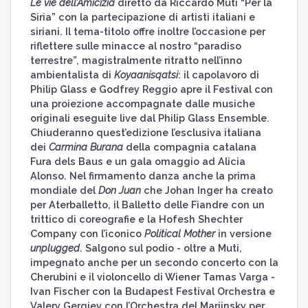
Le vie dell’Amicizia
diretto da Riccardo Muti “Per la
Siria” con la partecipazione di artisti italiani e
siriani. Il tema-titolo offre inoltre l’occasione per
riflettere sulle minacce al nostro “paradiso
terrestre”, magistralmente ritratto nell’inno
ambientalista di
Koyaanisqatsi
: il capolavoro di
Philip Glass e Godfrey Reggio apre il Festival con
una proiezione accompagnate dalle musiche
originali eseguite live dal Philip Glass Ensemble.
Chiuderanno quest’edizione l’esclusiva italiana
dei
Carmina Burana
della compagnia catalana
Fura dels Baus e un gala omaggio ad Alicia
Alonso. Nel firmamento danza anche la prima
mondiale del
Don Juan
che Johan Inger ha creato
per Aterballetto, il Balletto delle Fiandre con un
trittico di coreografie e la Hofesh Shechter
Company con l’iconico
Political Mother
in versione
unplugged
. Salgono sul podio - oltre a Muti,
impegnato anche per un secondo concerto con la
Cherubini e il violoncello di Wiener Tamas Varga -
Ivan Fischer con la Budapest Festival Orchestra e
Valery Gergiev con l’Orchestra del Mariinsky per