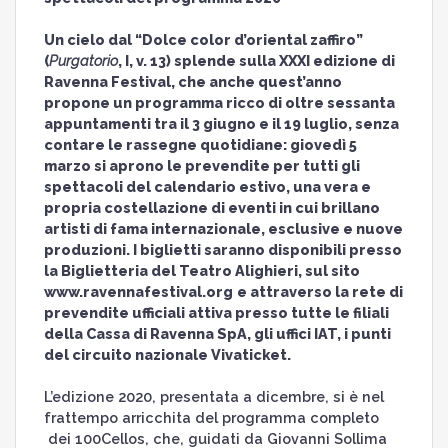
Un cielo dal “Dolce color d’oriental zaffiro”
(
Purgatorio
, I, v. 13) splende sulla XXXI edizione di
Ravenna Festival, che anche quest’anno
propone un programma ricco di oltre sessanta
appuntamenti tra il 3 giugno e il 19 luglio, senza
contare le rassegne quotidiane: giovedì 5
marzo si aprono le prevendite per tutti gli
spettacoli del calendario estivo, una vera e
propria costellazione di eventi in cui brillano
artisti di fama internazionale, esclusive e nuove
produzioni. I biglietti saranno disponibili presso
la Biglietteria del Teatro Alighieri, sul sito
www.ravennafestival.org
e attraverso la rete di
prevendite ufficiali attiva presso tutte le filiali
della Cassa di Ravenna SpA, gli uffici IAT, i punti
del circuito nazionale Vivaticket.
L’edizione 2020, presentata a dicembre, si è nel
frattempo arricchita del programma completo
dei 100Cellos, che, guidati da Giovanni Sollima