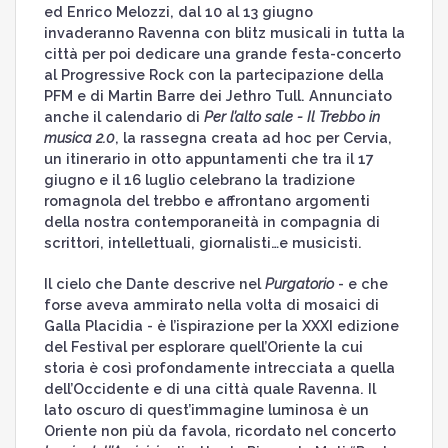
ed Enrico Melozzi, dal 10 al 13 giugno
invaderanno Ravenna con blitz musicali in tutta la
città per poi dedicare una grande festa-concerto
al Progressive Rock con la partecipazione della
PFM e di Martin Barre dei Jethro Tull. Annunciato
anche il calendario di
Per l’alto sale - Il Trebbo in
musica 2.0
, la rassegna creata ad hoc per Cervia,
un itinerario in otto appuntamenti che tra il 17
giugno e il 16 luglio celebrano la tradizione
romagnola del trebbo e affrontano argomenti
della nostra contemporaneità in compagnia di
scrittori, intellettuali, giornalisti…e musicisti.
Il cielo che Dante descrive nel
Purgatorio
- e che
forse aveva ammirato nella volta di mosaici di
Galla Placidia - è l’ispirazione per la XXXI edizione
del Festival per esplorare quell’Oriente la cui
storia è così profondamente intrecciata a quella
dell’Occidente e di una città quale Ravenna. Il
lato oscuro di quest’immagine luminosa è un
Oriente non più da favola, ricordato nel concerto