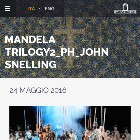
ITA
ENG
MANDELA
TRILOGY2_PH_JOHN
SNELLING
24 MAGGIO 2016