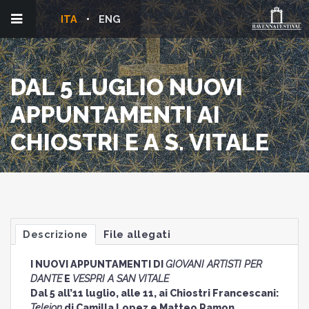
ITA
ENG
DAL 5 LUGLIO NUOVI
APPUNTAMENTI AI
CHIOSTRI E A S. VITALE
Descrizione
File allegati
I NUOVI APPUNTAMENTI DI
GIOVANI ARTISTI PER
DANTE
E
VESPRI A SAN VITALE
Dal 5 all’11 luglio, alle 11, ai Chiostri Francescani:
Teleion
di Camilla Lopez e Matteo Ramon