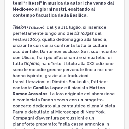
temi “riflessi” in musica da autori che vanno dal
Medioevo ai giorni nostri, esaltando al
contempo l’acustica della Basilica.
Teleion
(
Τέλειον
), dal 5 all’11 luglio, si inserisce
perfettamente lungo uno dei
fils rouges
del
Festival 2019, quello dell’omaggio alla Grecia,
orizzonte con cui si confronta tutta la cultura
occidentale, Dante non escluso. Se il suo incontro
con Ulisse, fra i più affascinanti e simpatetici di
tutto l’
Inferno
, ha offerto il titolo alla XXX edizione,
sono le melodie greche pervenute fino a noi che
hanno ispirato, grazie alle traduzioni
translitterazioni di Dimitris Soukoulis, l’attrice-
cantante
Camilla Lopez
e il pianista
Matteo
Ramon Arevalos
. La loro originale collaborazione
è cominciata l’anno scorso con un progetto-
concerto dedicato alla cantautrice cilena Violeta
Parra e debuttato al Microscope di New York.
Compagni d’avventura percussioni e un
pianoforte preparato: “nella cassa armonica in