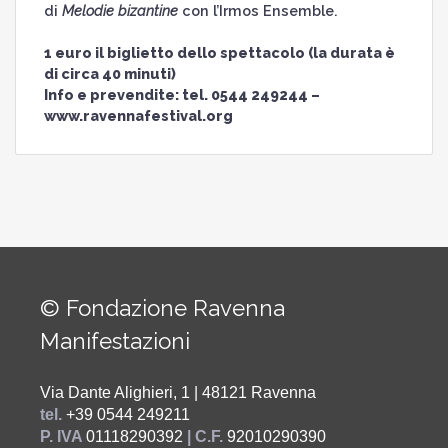
di
Melodie bizantine
con l’Irmos Ensemble.
1 euro il biglietto dello spettacolo (la durata è
di circa 40 minuti)
Info e prevendite: tel. 0544 249244 –
www.ravennafestival.org
© Fondazione Ravenna
Manifestazioni
Via Dante Alighieri, 1 | 48121 Ravenna
tel.
+39 0544 249211
P. IVA
01118290392
| C.F.
92010290390