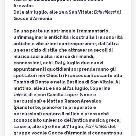
Arevalos
Dal 5 al 7 luglio, alle 19 a San Vitale:
Echi riflessi
di
Gocce d’Armonia
Da una parte un patrimonio frammentario,
un’immaginaria antichità ricostruita tra sonorità
antiche e vibrazioni contemporanee; dall’altra
un esercizio di stile che attraversa secoli di
musica sacra alla ricerca di rimandi,
connessioni, echi. Dal 5 luglio due nuovi
appuntamenti quotidiani sorprenderanno gli
spettatori nei Chiostri Francescani accanto alla
Tomba di Dante e nella Basilica di San Vitale. Al
mattino, alle 11 e fino all’11 luglio, l’operina
Teleion
di e con Camilla Lopez (voce e
percussioni) e Matteo Ramon Arevalos
(pianoforte, pianoforte preparato e
percussioni) esplora il mitico e pressoché
sconosciuto universo dell’antica musica greca.
La sera, alle 19 e fino al 7 luglio,
Echi riflessi
del
gruppo vocale Gocce d’Armonia si concentra su