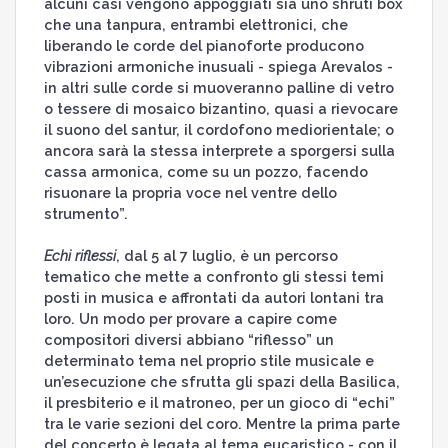
alcuni casi vengono appoggiati sia uno shruti box
che una tanpura, entrambi elettronici, che
liberando le corde del pianoforte producono
vibrazioni armoniche inusuali - spiega Arevalos -
in altri sulle corde si muoveranno palline di vetro
o tessere di mosaico bizantino, quasi a rievocare
il suono del santur, il cordofono mediorientale; o
ancora sarà la stessa interprete a sporgersi sulla
cassa armonica, come su un pozzo, facendo
risuonare la propria voce nel ventre dello
strumento”.
Echi riflessi
, dal 5 al 7 luglio, è un percorso
tematico che mette a confronto gli stessi temi
posti in musica e affrontati da autori lontani tra
loro. Un modo per provare a capire come
compositori diversi abbiano “riflesso” un
determinato tema nel proprio stile musicale e
un’esecuzione che sfrutta gli spazi della Basilica,
il presbiterio e il matroneo, per un gioco di “echi”
tra le varie sezioni del coro. Mentre la prima parte
del concerto è legata al tema eucaristico - con il