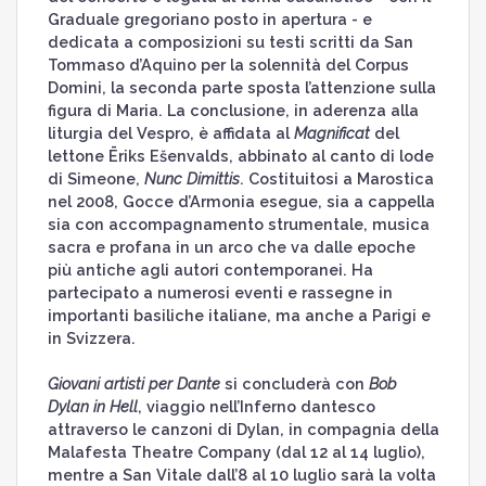
Graduale gregoriano posto in apertura - e
dedicata a composizioni su testi scritti da San
Tommaso d’Aquino per la solennità del Corpus
Domini, la seconda parte sposta l’attenzione sulla
figura di Maria. La conclusione, in aderenza alla
liturgia del Vespro, è affidata al
Magnificat
del
lettone Ēriks Ešenvalds, abbinato al canto di lode
di Simeone,
Nunc Dimittis
. Costituitosi a Marostica
nel 2008, Gocce d’Armonia esegue, sia a cappella
sia con accompagnamento strumentale, musica
sacra e profana in un arco che va dalle epoche
più antiche agli autori contemporanei. Ha
partecipato a numerosi eventi e rassegne in
importanti basiliche italiane, ma anche a Parigi e
in Svizzera.
Giovani artisti per Dante
si concluderà con
Bob
Dylan in Hell
, viaggio nell’Inferno dantesco
attraverso le canzoni di Dylan, in compagnia della
Malafesta Theatre Company (dal 12 al 14 luglio),
mentre a San Vitale dall’8 al 10 luglio sarà la volta