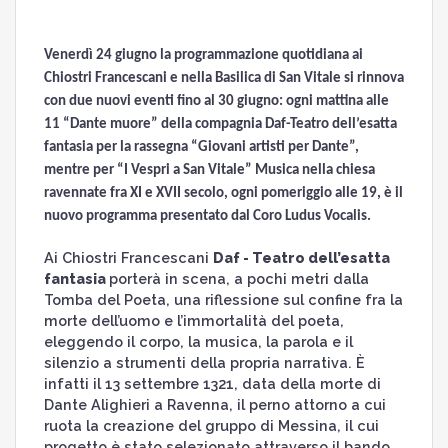
Venerdì 24 giugno la programmazione quotidiana ai
Chiostri Francescani e nella Basilica di San Vitale si rinnova
con due nuovi eventi fino al 30 giugno: ogni mattina alle
11 “Dante muore” della compagnia Daf-Teatro dell’esatta
fantasia per la rassegna “Giovani artisti per Dante”,
mentre per “I Vespri a San Vitale” Musica nella chiesa
ravennate fra XI e XVII secolo, ogni pomeriggio alle 19, è il
nuovo programma presentato dal Coro Ludus Vocalis.
Ai Chiostri Francescani
Daf - Teatro dell’esatta
fantasia
porterà in scena, a pochi metri dalla
Tomba del Poeta, una riflessione sul confine fra la
morte dell’uomo e l’immortalità del poeta,
eleggendo il corpo, la musica, la parola e il
silenzio a strumenti della propria narrativa. È
infatti il 13 settembre 1321, data della morte di
Dante Alighieri a Ravenna, il perno attorno a cui
ruota la creazione del gruppo di Messina, il cui
progetto è stato selezionato attraverso il bando