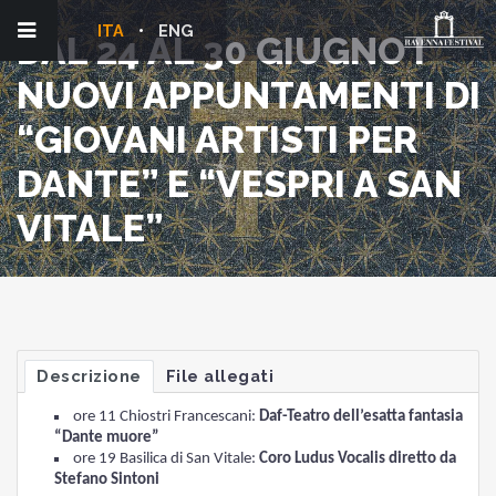
ITA
ENG
DAL 24 AL 30 GIUGNO I
NUOVI APPUNTAMENTI DI
“GIOVANI ARTISTI PER
DANTE” E “VESPRI A SAN
VITALE”
Descrizione
File allegati
ore 11 Chiostri Francescani:
Daf-Teatro dell’esatta fantasia
“Dante muore”
ore 19 Basilica di San Vitale:
Coro Ludus Vocalis diretto da
Stefano Sintoni