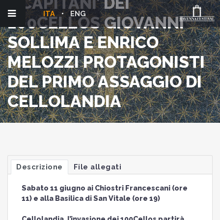
I ‘CAPITANI’ DEI
ITA
ENG
100CELLOS GIOVANNI
SOLLIMA E ENRICO
MELOZZI PROTAGONISTI
DEL PRIMO ASSAGGIO DI
CELLOLANDIA
Descrizione
File allegati
Sabato 11 giugno ai Chiostri Francescani (ore
11) e alla Basilica di San Vitale (ore 19)
Cellolandia, l’invasione dei 100Cellos partirà