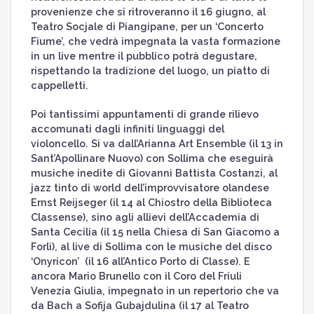
provenienze che si ritroveranno il 16 giugno, al
Teatro Socjale di Piangipane, per un ‘Concerto
Fiume’, che vedrà impegnata la vasta formazione
in un live mentre il pubblico potrà degustare,
rispettando la tradizione del luogo, un piatto di
cappelletti.
Poi tantissimi appuntamenti di grande rilievo
accomunati dagli infiniti linguaggi del
violoncello. Si va dall’Arianna Art Ensemble (il 13 in
Sant’Apollinare Nuovo) con Sollima che eseguirà
musiche inedite di Giovanni Battista Costanzi, al
jazz tinto di world dell’improvvisatore olandese
Ernst Reijseger (il 14 al Chiostro della Biblioteca
Classense), sino agli allievi dell’Accademia di
Santa Cecilia (il 15 nella Chiesa di San Giacomo a
Forlì), al live di Sollima con le musiche del disco
‘Onyricon’ (il 16 all’Antico Porto di Classe). E
ancora Mario Brunello con il Coro del Friuli
Venezia Giulia, impegnato in un repertorio che va
da Bach a Sofija Gubajdulina (il 17 al Teatro