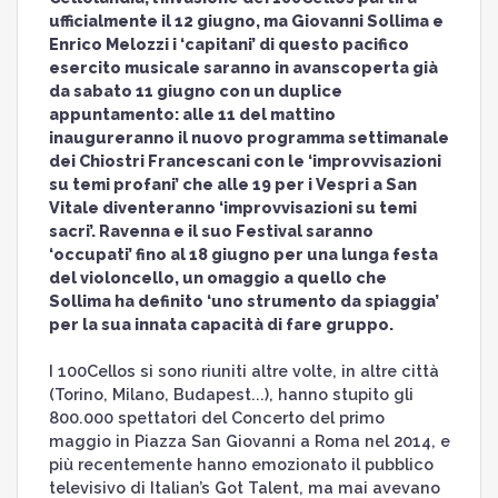
ufficialmente il 12 giugno, ma Giovanni Sollima e
Enrico Melozzi i ‘capitani’ di questo pacifico
esercito musicale saranno in avanscoperta già
da sabato 11 giugno con un duplice
appuntamento: alle 11 del mattino
inaugureranno il nuovo programma settimanale
dei Chiostri Francescani con le ‘improvvisazioni
su temi profani’ che alle 19 per i Vespri a San
Vitale diventeranno ‘improvvisazioni su temi
sacri’. Ravenna e il suo Festival saranno
‘occupati’ fino al 18 giugno per una lunga festa
del violoncello, un omaggio a quello che
Sollima ha definito ‘uno strumento da spiaggia’
per la sua innata capacità di fare gruppo.
I 100Cellos si sono riuniti altre volte, in altre città
(Torino, Milano, Budapest...), hanno stupito gli
800.000 spettatori del Concerto del primo
maggio in Piazza San Giovanni a Roma nel 2014, e
più recentemente hanno emozionato il pubblico
televisivo di Italian’s Got Talent, ma mai avevano