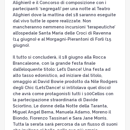
Alighieri) e il Concorso di composizione con i
partecipanti ‘segregati’ per una notte al Teatro
Alighieri dove la mattina del 18 saranno eseguite
dal vivo tutte le opere realizzate. Non
mancheranno nemmeno incursioni ‘terapeutiche’
all’ospedale Santa Maria delle Croci di Ravenna
(14 giugno) e al Morgagni-Pierantoni di Forlì (15
giugno).
Il tutto si concluderà, il 18 giugno alla Rocca
Brancaleone, con la grande festa finale
dall’eloquente titolo: Let’s Dance! Una festa ad
alto tasso edonistico, ad iniziare dal titolo,
omaggio al David Bowie prodotto da Nile Rodgers
degli Chic (Lets’Dance! si intitolava quel disco)
che avrà come protagonisti tutti i 100Cellos con
la partecipazione straordinaria di Davide
Sciortino, Le donne della Notte della Taranta,
Miguel Angel Berna, Manuela Adamo, Moreno il
Biondo, Fiorenzo Tassinari e Sara Jane Morris.
Tutta la serata sarà percorsa da un flusso di suoni