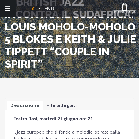
IL BRITISH JAZZ
ITA
ENG
INCONTRA IL SUDAFRICA:
LOUIS MOHOLO-MOHOLO
5 BLOKES E KEITH & JULIE
TIPPETT “COUPLE IN
SPIRIT”
Descrizione
File allegati
Teatro Rasi, martedì 21 giugno ore 21
Il jazz europeo che si fonde a melodie ispirate dalla
tradizione sudafricana e trova corrispondenza