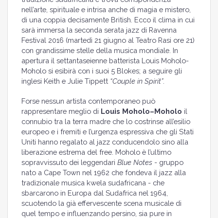
nell’arte, spirituale e intrisa anche di magia e mistero,
di una coppia decisamente British. Ecco il clima in cui
sarà immersa la seconda serata jazz di Ravenna
Festival 2016 (martedì 21 giugno al Teatro Rasi ore 21)
con grandissime stelle della musica mondiale. In
apertura il settantaseienne batterista Louis Moholo-
Moholo si esibirà con i suoi 5 Blokes; a seguire gli
inglesi Keith e Julie Tippett
“Couple in Spirit”
.
Forse nessun artista contemporaneo può
rappresentare meglio di
Louis Moholo–Moholo
il
connubio tra la terra madre che lo costrinse all’esilio
europeo e i fremiti e l’urgenza espressiva che gli Stati
Uniti hanno regalato al jazz conducendolo sino alla
liberazione estrema del free. Moholo è l’ultimo
sopravvissuto dei leggendari
Blue Notes
- gruppo
nato a Cape Town nel 1962 che fondeva il jazz alla
tradizionale musica kwela sudafricana - che
sbarcarono in Europa dal Sudafrica nel 1964,
scuotendo la già effervescente scena musicale di
quel tempo e influenzando persino, sia pure in