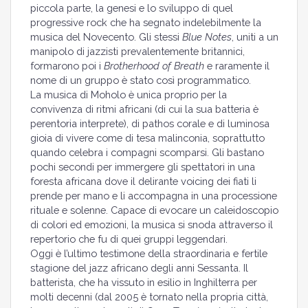
piccola parte, la genesi e lo sviluppo di quel
progressive rock che ha segnato indelebilmente la
musica del Novecento. Gli stessi
Blue Notes
, uniti a un
manipolo di jazzisti prevalentemente britannici,
formarono poi i
Brotherhood of Breath
e raramente il
nome di un gruppo è stato così programmatico.
La musica di Moholo è unica proprio per la
convivenza di ritmi africani (di cui la sua batteria è
perentoria interprete), di pathos corale e di luminosa
gioia di vivere come di tesa malinconia, soprattutto
quando celebra i compagni scomparsi. Gli bastano
pochi secondi per immergere gli spettatori in una
foresta africana dove il delirante voicing dei fiati li
prende per mano e li accompagna in una processione
rituale e solenne. Capace di evocare un caleidoscopio
di colori ed emozioni, la musica si snoda attraverso il
repertorio che fu di quei gruppi leggendari.
Oggi è l’ultimo testimone della straordinaria e fertile
stagione del jazz africano degli anni Sessanta. Il
batterista, che ha vissuto in esilio in Inghilterra per
molti decenni (dal 2005 è tornato nella propria città,