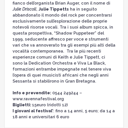
fianco dell’organista Brian Auger, con il nome di
Julie Driscoll
,
Julie Tippetts
ha in seguito
abbandonato il mondo del rock per concentrarsi
esclusivamente sull’esplorazione delle proprie
notevoli risorse vocali. Tra i suoi album spicca, in
questa prospettiva, “Shadow Puppeteer” del
1999, seducente affresco per voce e strumenti
vari che va annoverato tra gli esempi più alti della
vocalità contemporanea. Tra le più recenti
esperienze comuni di Keith e Julie Tippett, ci
sono la Dedication Orchestra e Viva La Black,
formazioni entrambe impegnate nel tenere viva
l’opera di quei musicisti africani che negli anni
Sessanta si stabilirono in Gran Bretagna.
Info e prevendite:
0544 249244 –
www.ravennafestival.org
Biglietti:
15euro (ridotti 12)
I giovani al festival’
: fino a 14 anni, 5 euro; da 14 a
18 anni e universitari 6 euro