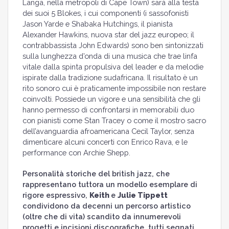
Langa, nella metropoli di Cape Town) sarà alla testa
dei suoi 5 Blokes, i cui componenti (i sassofonisti
Jason Yarde e Shabaka Hutchings, il pianista
Alexander Hawkins, nuova star del jazz europeo; il
contrabbassista John Edwards) sono ben sintonizzati
sulla lunghezza d’onda di una musica che trae linfa
vitale dalla spinta propulsiva del leader e da melodie
ispirate dalla tradizione sudafricana. Il risultato è un
rito sonoro cui è praticamente impossibile non restare
coinvolti. Possiede un vigore e una sensibilità che gli
hanno permesso di confrontarsi in memorabili duo
con pianisti come Stan Tracey o come il mostro sacro
dell’avanguardia afroamericana Cecil Taylor, senza
dimenticare alcuni concerti con Enrico Rava, e le
performance con Archie Shepp.
Personalità storiche del british jazz, che
rappresentano tuttora un modello esemplare di
rigore espressivo,
Keith
e
Julie Tippett
condividono da decenni un percorso artistico
(oltre che di vita) scandito da innumerevoli
progetti e incisioni discografiche, tutti segnati