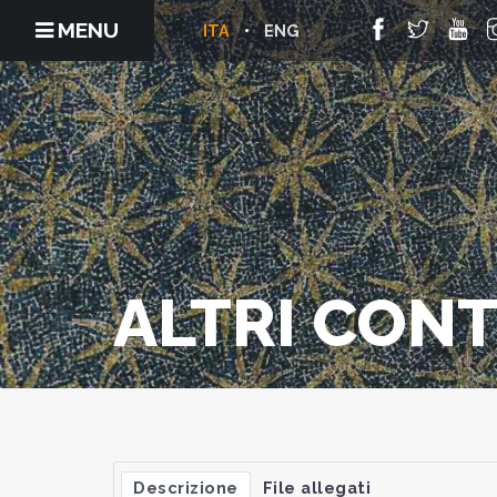
MENU
ITA
ENG
ALTRI CON
Descrizione
File allegati