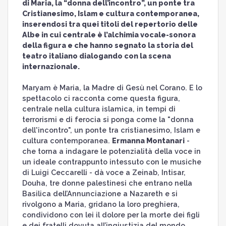
di Maria, la “donna dell’incontro”, un ponte tra
Cristianesimo, Islam e cultura contemporanea,
inserendosi tra quei titoli del repertorio delle
Albe in cui centrale è l’alchimia vocale-sonora
della figura e che hanno segnato la storia del
teatro italiano dialogando con la scena
internazionale.
Maryam è Maria, la Madre di Gesù nel Corano. E lo
spettacolo ci racconta come questa figura,
centrale nella cultura islamica, in tempi di
terrorismi e di ferocia si ponga come la "donna
dell'incontro", un ponte tra cristianesimo, Islam e
cultura contemporanea.
Ermanna Montanari
-
che torna a indagare le potenzialità della voce in
un ideale contrappunto intessuto con le musiche
di Luigi Ceccarelli - dà voce a Zeinab, Intisar,
Douha, tre donne palestinesi che entrano nella
Basilica dell’Annunciazione a Nazareth e si
rivolgono a Maria, gridano la loro preghiera,
condividono con lei il dolore per la morte dei figli
e dei fratelli dovuta all’ingiustizia del mondo.