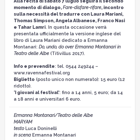
Alla recita di sabato 7 luglio seguirà il secondo
momento di dialogo,
Fare-disfare-rifare
, incontro
sulla necessità del tradurre con Laura Mariani,
Thomas Simpson, Angela Albanese, Franco Nasi
e Tahar Lamri
. In questa occasione verrà
presentata ufficialmente la versione inglese del
libro di Laura Mariani dedicato a Ermanna
Montanari:
Do, undo, do over Ermanna Montanari in
Teatro delle Albe
(Titivillus 2017).
Info e prevendite
: tel. 0544 249244 –
www.ravennafestival.org
Biglietto
(posto unico non numerato): 15 euro (12
ridotto).
'I giovani al festival’
: fino a 14 anni, 5 euro; da 14
a 18 anni e universitari 6 euro.
Ermanna Montanari/Teatro delle Albe
MARYAM
testo
Luca Doninelli
in scena
Ermanna Montanari