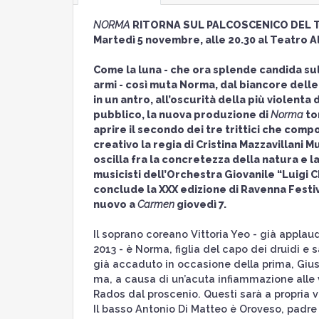
NORMA
RITORNA SUL PALCOSCENICO DEL T
Martedì 5 novembre, alle 20.30 al Teatro Ali
Come la luna - che ora splende candida sul
armi - così muta Norma, dal biancore delle 
in un antro, all’oscurità della più violent
pubblico, la nuova produzione di
Norma
tor
aprire il secondo dei tre trittici che com
creativo la regia di Cristina Mazzavillani
oscilla fra la concretezza della natura e l
musicisti dell’Orchestra Giovanile “Luigi C
conclude la XXX edizione di Ravenna Fest
nuovo a
Carmen
giovedì 7.
Il soprano coreano Vittoria Yeo - già applau
2013 - è Norma, figlia del capo dei druidi e
già accaduto in occasione della prima, Giu
ma, a causa di un’acuta infiammazione alle v
Rados dal proscenio. Questi sarà a propria vo
Il basso Antonio Di Matteo è Oroveso, padre