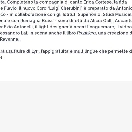
sta. Completano la compagnia di canto Erica Cortese, la fida
ne Flavio. Il nuovo Coro “Luigi Cherubini” è preparato da Antoni
o - in collaborazione con gli Istituti Superiori di Studi Musical
ena e con Romagna Brass - sono diretti da Alicia Galli. Accant
r Ezio Antonelli, il light designer Vincent Longuemare, il video
ssandro Lai. In scena anche il libro
Preghiera
, una creazione d
i Ravenna.
trà usufruire di Lyri, l’app gratuita e multilingue che permette d
t.