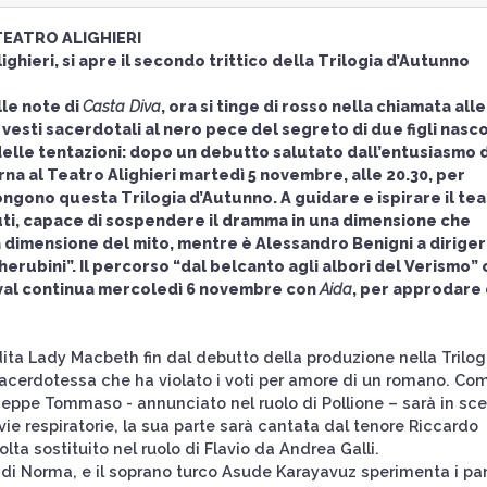
EATRO ALIGHIERI
ghieri, si apre il secondo trittico della Trilogia d’Autunno
le note di
Casta Diva
, ora si tinge di rosso nella chiamata alle
vesti sacerdotali al nero pece del segreto di due figli nasco
a delle tentazioni: dopo un debutto salutato dall’entusiasmo 
na al Teatro Alighieri martedì 5 novembre, alle 20.30, per
pongono questa Trilogia d’Autunno. A guidare e ispirare il te
 Muti, capace di sospendere il dramma in una dimensione che
a dimensione del mito, mentre è Alessandro Benigni a diriger
herubini”. Il percorso “dal belcanto agli albori del Verismo”
ival continua mercoledì 6 novembre con
Aida
, per approdare 
dita Lady Macbeth fin dal debutto della produzione nella Trilog
 sacerdotessa che ha violato i voti per amore di un romano. Co
seppe Tommaso - annunciato nel ruolo di Pollione – sarà in sc
ie respiratorie, la sua parte sarà cantata dal tenore Riccardo
lta sostituito nel ruolo di Flavio da Andrea Galli.
 di Norma, e il soprano turco Asude Karayavuz sperimenta i pa