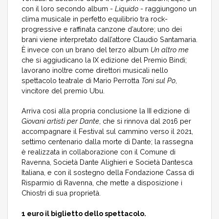
con il loro secondo album -
Liquido
- raggiungono un
clima musicale in perfetto equilibrio tra rock-
progressive e raffinata canzone d’autore; uno dei
brani viene interpretato dall’attore Claudio Santamaria.
È invece con un brano del terzo album
Un altro me
che si aggiudicano la IX edizione del Premio Bindi;
lavorano inoltre come direttori musicali nello
spettacolo teatrale di Mario Perrotta
Toni sul Po
,
vincitore del premio Ubu.
Arriva così alla propria conclusione la III edizione di
Giovani artisti per Dante
, che si rinnova dal 2016 per
accompagnare il Festival sul cammino verso il 2021,
settimo centenario dalla morte di Dante; la rassegna
è realizzata in collaborazione con il Comune di
Ravenna, Società Dante Alighieri e Società Dantesca
Italiana, e con il sostegno della Fondazione Cassa di
Risparmio di Ravenna, che mette a disposizione i
Chiostri di sua proprietà.
1 euro il biglietto dello spettacolo.