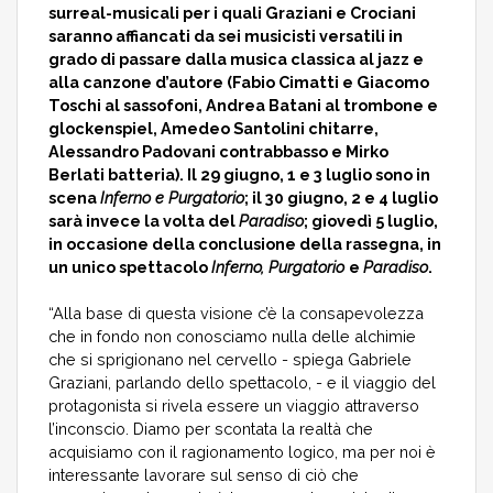
surreal-musicali per i quali Graziani e Crociani
saranno affiancati da sei musicisti versatili in
grado di passare dalla musica classica al jazz e
alla canzone d’autore (Fabio Cimatti e Giacomo
Toschi al sassofoni, Andrea Batani al trombone e
glockenspiel, Amedeo Santolini chitarre,
Alessandro Padovani contrabbasso e Mirko
Berlati batteria). Il 29 giugno, 1 e 3 luglio sono in
scena
Inferno e Purgatorio
; il 30 giugno, 2 e 4 luglio
sarà invece la volta del
Paradiso
; giovedì 5 luglio,
in occasione della conclusione della rassegna, in
un unico spettacolo
Inferno, Purgatorio
e
Paradiso
.
“Alla base di questa visione c’è la consapevolezza
che in fondo non conosciamo nulla delle alchimie
che si sprigionano nel cervello - spiega Gabriele
Graziani, parlando dello spettacolo, - e il viaggio del
protagonista si rivela essere un viaggio attraverso
l’inconscio. Diamo per scontata la realtà che
acquisiamo con il ragionamento logico, ma per noi è
interessante lavorare sul senso di ciò che