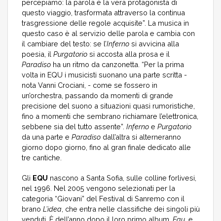
percepiamo: la parola è la vera protagonista di
questo viaggio, trasformata attraverso la continua
trasgressione delle regole acquisite”. La musica in
questo caso è al servizio delle parola e cambia con
il cambiare del testo: se l’
Inferno
si avvicina alla
poesia, il
Purgatorio
si accosta alla prosa e il
Paradiso
ha un ritmo da canzonetta. “Per la prima
volta in EQU i musicisti suonano una parte scritta -
nota Vanni Crociani, - come se fossero in
un’orchestra, passando da momenti di grande
precisione del suono a situazioni quasi rumoristiche,
fino a momenti che sembrano richiamare l’elettronica,
sebbene sia del tutto assente”.
Inferno
e
Purgatorio
da una parte e
Paradiso
dall’altra si alterneranno
giorno dopo giorno, fino al gran finale dedicato alle
tre cantiche.
Gli
EQU
nascono a Santa Sofia, sulle colline forlivesi,
nel 1996. Nel 2005 vengono selezionati per la
categoria “Giovani” del Festival di Sanremo con il
brano
L’idea
, che entra nelle classifiche dei singoli più
venduti. È dell’anno dopo il loro primo album,
Equ
, e