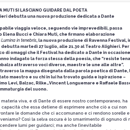
RA MUTI SI LASCIANO GUIDARE DAL POETA
ighieri debutta una nuova produzione dedicata a Dante
pabile viaggia veloce, seguendo vie imprevedibili, passa
no Elena Bucci e Chiara Muti, che firmano elaborazione
i
Lumina in tenebris
, la nuova produzione di Ravenna Festival, i
ebutta martedì 27 luglio, alle 21.30 al Teatro Alighieri. Per
o di omaggi che il Festival ha dedicato a Dante in occasion
 hanno indagato la forza stessa della poesia, che “resiste ten
imbalza attraverso voci diverse, maestre le une alle altre”.
traverso la mappa disegnata dalla parola poetica di Dante, 
stato maestro e su chi in lui ha trovato guida e ispirazione –
 Primo Levi, Balzac, Rilke…Vincent Longuemare e Raffaele Bass
ammaturgia del suono.
 materia viva, e di Dante di essere nostro contemporaneo, ha
la capacità che essa detiene di esprimere anche ciò a cui non
rontare le domande che ci accomunano e ci rendono sorelle e
 veniamo? Così la selva oscura è lo smarrimento di ognuno di n
cendere lumi per guidarci; ma anche l’inevitabile