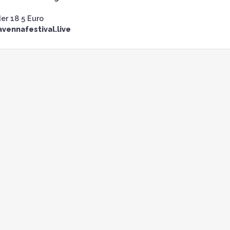
er 18 5 Euro
avennafestival.live