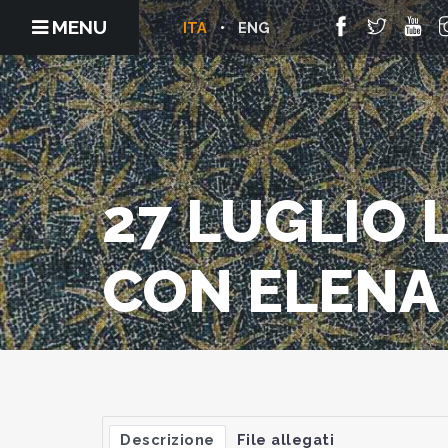
MENU
ITA
ENG
27 LUGLIO 
CON ELENA 
Descrizione
File allegati