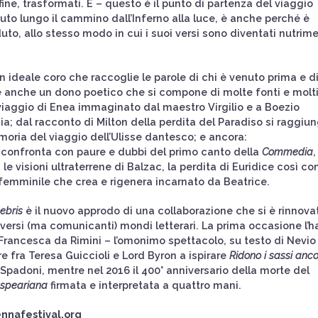
fine, trasformati. E – questo è il punto di partenza del viaggio
uto lungo il cammino dall’Inferno alla luce, è anche perché è
to, allo stesso modo in cui i suoi versi sono diventati nutrim
n ideale coro che raccoglie le parole di chi è venuto prima e d
 anche un dono poetico che si compone di molte fonti e molt
o viaggio di Enea immaginato dal maestro Virgilio e a Boezio
onia; dal racconto di Milton della perdita del Paradiso si raggiu
moria del viaggio dell’Ulisse dantesco; e ancora:
i confronta con paure e dubbi del primo canto della
Commedia
,
le visioni ultraterrene di Balzac, la perdita di Euridice così c
to femminile che crea e rigenera incarnato da Beatrice.
ebris
è il nuovo approdo di una collaborazione che si è rinnova
iversi (ma comunicanti) mondi letterari. La prima occasione l’h
i Francesca da Rimini – l’omonimo spettacolo, su testo di Nevio
re fra Teresa Guiccioli e Lord Byron a ispirare
Ridono i sassi anco
 Spadoni, mentre nel 2016 il 400° anniversario della morte del
espeariana
firmata e interpretata a quattro mani.
nnafestival.org