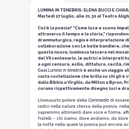
LUMINA IN TENEBRIS: ELENA BUCCI E CHIA
Martedì 27 luglio, alle 21.30 al Teatro Al
Cos’è la poesia? “Come luce e suono impal
attraverso il tempo e la storia,” rispondo
drammaturgica, regia e interpretazione d
collaborazione con Le belle bandiere, che d
questa nuova, luminosa tessera nel mosaic
del VII centenario, le autrici e interpreti
a ogni censura, esilio, dittatura, cecità, r
Così
Lumina in tenebris
è anche un viaggio at
vasta costellazione che brilla su chi gli è 
dalla Bibbia a Virgilio, da Milton a Byron,
curano rispettivamente disegno luci e dr
L’inesausto potere della
Commedia
di essere
radici nella natura stessa della poesia, nel
sapremmo altrimenti dare voce e forma, aff
fratelli – chi siamo, dove andiamo, da dove
la notte nella quale la poesia può ancora ac