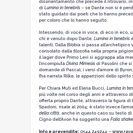
disorientamento che precede il ritrovarsi, in
di
Lumina in tenebris
– se Dante non si è perd
stato guidato dai poeti che lo hanno precedu
per coloro che lo hanno seguito.
Intessendo, di voce in voce, di eco in eco, u
chi è venuto dopo Dante,
Lumina in tenebris
è
talenti. Dalla Bibbia si passa all’archetipic
consolato dalla filosofia nella propria prigi
il lager dove Primo Levi si aggrappa alla me
l’incompiuta
Divina Mimesis
di Pasolini che s
domande di Pascal, i versi d’amore di Byron, 
l’ha narrata Rilke, le apparizioni dello spiri
Per Chiara Muti ed Elena Bucci,
Lumina in ten
più volte nel corso degli anni e attraverso d
offerta proprio Dante, attraverso la figura d
Spadoni, risale al 2004; è stato invece l’amo
della città
, anche in questo caso su testo di
Cigno dell’Avon ha suggerito una
Folia shak
Info e prevendite:
0544 249244 –
www.rave