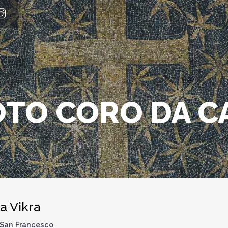
FOTO CORO DA 
a Vikra
i San Francesco