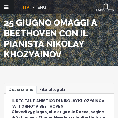
ITA
ENG
25 GIUGNO OMAGGI A
BEETHOVEN CON IL
PIANISTA NIKOLAY
KHOZYAINOV
Descrizione
File allegati
IL RECITAL PIANISTICO DI NIKOLAY KHOZYAINOV
“ATTORNO” A BEETHOVEN
Giovedì 25 giugno, alle 21.30 alla Rocca, pagine
di Schumann, Chopin, Mendelssohn-Bartholdy e