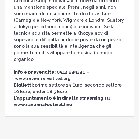
Concorso Chopin di Varsavia, dove ha ottenuto
una menzione speciale. Premi, negli anni, non
sono mancati, così come i teatri da visitare
(Carnegie a New York, Wigmore a Londra, Suntory
a Tokyo per citarne alcuni) o le incisioni. Se la
tecnica squisita permette a Khozyainov di
superare le difficoltà pratiche poste da un pezzo,
sono la sua sensibilità e intelligenza che gli
permettono di sviluppare la musica in modo
organico.
Info e prevendite:
0544 249244 –
www.ravennafestival.org
Biglietti:
primo settore 15 Euro, secondo settore
10 Euro, under 18 5 Euro
L’appuntamento è in diretta streaming su
www.ravennafestival.live