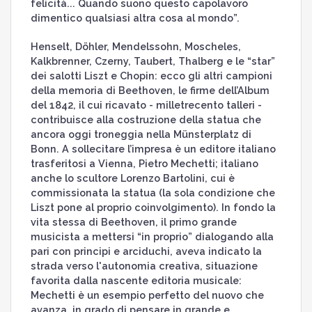
felicità... Quando suono questo capolavoro
dimentico qualsiasi altra cosa al mondo”.
Henselt, Döhler, Mendelssohn, Moscheles,
Kalkbrenner, Czerny, Taubert, Thalberg e le “star”
dei salotti Liszt e Chopin: ecco gli altri campioni
della memoria di Beethoven, le firme dell’Album
del 1842, il cui ricavato - milletrecento talleri -
contribuisce alla costruzione della statua che
ancora oggi troneggia nella Münsterplatz di
Bonn. A sollecitare l’impresa è un editore italiano
trasferitosi a Vienna, Pietro Mechetti; italiano
anche lo scultore Lorenzo Bartolini, cui è
commissionata la statua (la sola condizione che
Liszt pone al proprio coinvolgimento). In fondo la
vita stessa di Beethoven, il primo grande
musicista a mettersi “in proprio” dialogando alla
pari con principi e arciduchi, aveva indicato la
strada verso l'autonomia creativa, situazione
favorita dalla nascente editoria musicale:
Mechetti è un esempio perfetto del nuovo che
avanza, in grado di pensare in grande e