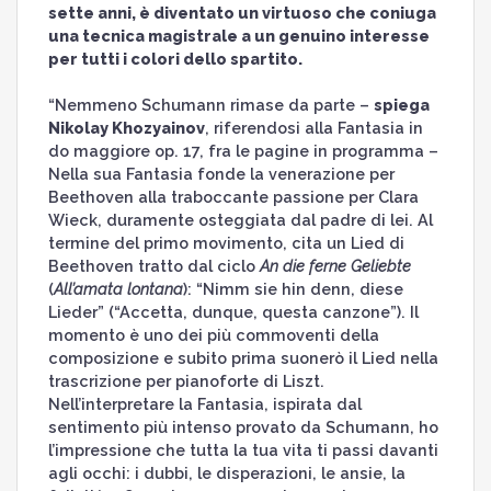
sette anni, è diventato un virtuoso che coniuga
una tecnica magistrale a un genuino interesse
per tutti i colori dello spartito.
“Nemmeno Schumann rimase da parte –
spiega
Nikolay Khozyainov
, riferendosi alla Fantasia in
do maggiore op. 17, fra le pagine in programma –
Nella sua Fantasia fonde la venerazione per
Beethoven alla traboccante passione per Clara
Wieck, duramente osteggiata dal padre di lei. Al
termine del primo movimento, cita un Lied di
Beethoven tratto dal ciclo
An die ferne Geliebte
(
All’amata lontana
): “Nimm sie hin denn, diese
Lieder” (“Accetta, dunque, questa canzone”). Il
momento è uno dei più commoventi della
composizione e subito prima suonerò il Lied nella
trascrizione per pianoforte di Liszt.
Nell’interpretare la Fantasia, ispirata dal
sentimento più intenso provato da Schumann, ho
l’impressione che tutta la tua vita ti passi davanti
agli occhi: i dubbi, le disperazioni, le ansie, la