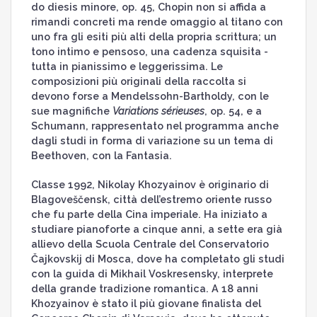
do diesis minore, op. 45, Chopin non si affida a
rimandi concreti ma rende omaggio al titano con
uno fra gli esiti più alti della propria scrittura; un
tono intimo e pensoso, una cadenza squisita -
tutta in pianissimo e leggerissima. Le
composizioni più originali della raccolta si
devono forse a Mendelssohn-Bartholdy, con le
sue magnifiche
Variations sérieuses
, op. 54, e a
Schumann, rappresentato nel programma anche
dagli studi in forma di variazione su un tema di
Beethoven, con la Fantasia.
Classe 1992, Nikolay Khozyainov è originario di
Blagoveščensk, città dell’estremo oriente russo
che fu parte della Cina imperiale. Ha iniziato a
studiare pianoforte a cinque anni, a sette era già
allievo della Scuola Centrale del Conservatorio
Čajkovskij di Mosca, dove ha completato gli studi
con la guida di Mikhail Voskresensky, interprete
della grande tradizione romantica. A 18 anni
Khozyainov è stato il più giovane finalista del