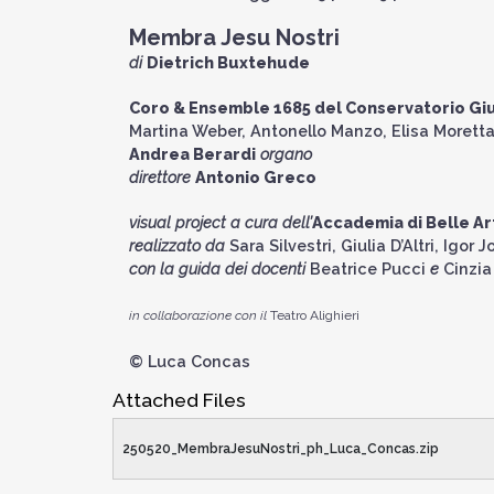
Membra Jesu Nostri
di
Dietrich Buxtehude
Coro & Ensemble 1685 del Conservatorio Gi
Martina Weber, Antonello Manzo, Elisa Morett
Andrea Berardi
organo
direttore
Antonio Greco
visual project
a cura dell’
Accademia di Belle Ar
realizzato da
Sara Silvestri, Giulia D’Altri, Igo
con la guida dei docenti
Beatrice Pucci
e
Cinzia
in collaborazione con il
Teatro Alighieri
© Luca Concas
Attached Files
250520_MembraJesuNostri_ph_Luca_Concas.zip