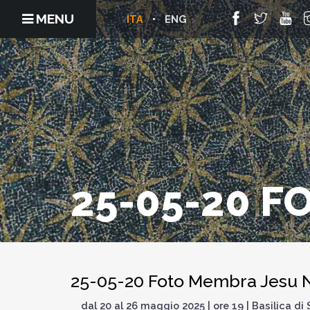
MENU
ITA
ENG
25-05-20 F
25-05-20 Foto Membra Jesu N
dal 20 al 26 maggio 2025 | ore 19 | Basilica d