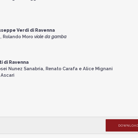
useppe Verdi di Ravenna
a, Rolando Moro
vi
ole da gamba
ti di Ravenna
r Joseì Nunez Sanabria, Renato Carafa e Alice Mignani
 Ascari
DOWNLOA