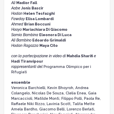
Alì
Madior Fall
Aabe
Jonis Bascir
Hodan
Helen Tesfazghi
Fawday
Elisa Lombardi
Ahmed
Brian Boccuni
Hooyo
Mariachiara Di Giacomo
Samia Bambina
Eleonora Di Luca
Alì Bambino
Edoardo Grimaldi
Hodan Ragazza
Maya Cito
con la partecipazione in video di
Mahdia Sharifi
e
Hadi Tiranvipour
rappresentanti del
Programma Olimpico per i
Rifugiati
ensemble
Veronica Barchielli, Kevin Bhoyroh, Andrea
Colangelo, Nicolas De Souza, Clelia Enea, Gaia
Marcaccioli, Matilde Monti, Filippo Polli, Paola Re,
Raffaele Niki Rizzo, Lavinia Scott, Talita Mette
Amela Bardho, Giacomo Belli, Lorenzo Berlati,