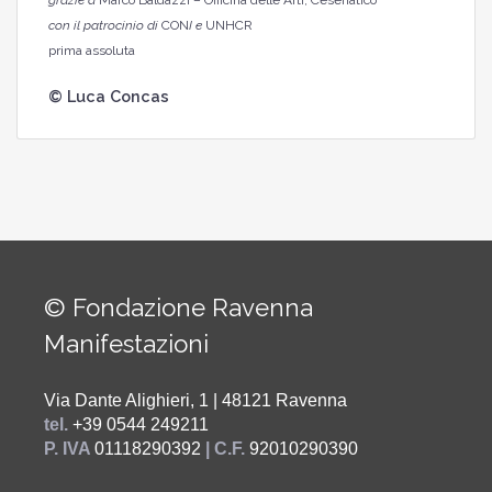
grazie a
Marco Baldazzi – Officina delle Arti, Cesenatico
con il patrocinio di
CON
I e
UNHCR
prima assoluta
© Luca Concas
© Fondazione Ravenna
Manifestazioni
Via Dante Alighieri, 1 | 48121 Ravenna
tel.
+39 0544 249211
P. IVA
01118290392
| C.F.
92010290390