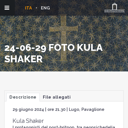
ITA
ENG
24-06-29 FOTO KULA
SHAKER
Descrizione
File allegati
29 giugno 2024 | ore 21.30 | Lugo, Pavaglione
Kula Shaker
I protagonisti del post-britpop, tra neopsichedelia