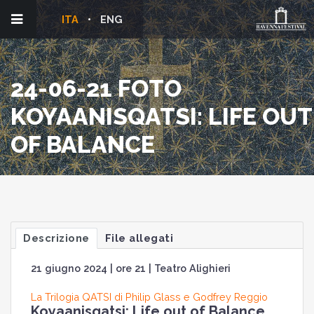
ITA
ENG
24-06-21 FOTO
KOYAANISQATSI: LIFE OUT
OF BALANCE
Descrizione
File allegati
21 giugno 2024 | ore 21 | Teatro Alighieri
La Trilogia QATSI di Philip Glass e Godfrey Reggio
Koyaanisqatsi: Life out of Balance