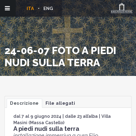
ITA
ENG
24-06-07 FOTO A PIEDI
NUDI SULLA TERRA
Descrizione
File allegati
dal 7 al 9 giugno 2024 | dalle 23 all’alba | Villa
Masini (Massa Castello)
A piedi nudi sulla terra
installazione immersiva a cura
Elio