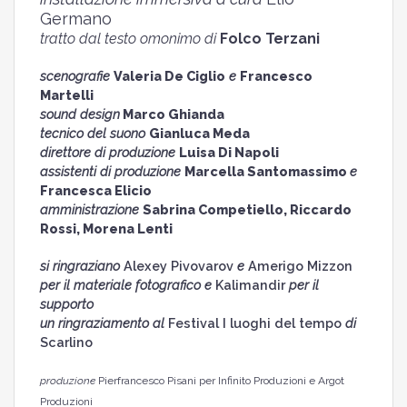
Germano
tratto dal testo omonimo di
Folco Terzani
scenografie
Valeria De Ciglio
e
Francesco
Martelli
sound design
Marco Ghianda
tecnico del suono
Gianluca Meda
direttore di produzione
Luisa Di Napoli
assistenti di produzione
Marcella Santomassimo
e
Francesca Elicio
amministrazione
Sabrina Competiello, Riccardo
Rossi, Morena Lenti
si ringraziano
Alexey Pivovarov
e
Amerigo Mizzon
per il materiale fotografico
e
Kalimandir
per il
supporto
un ringraziamento al
Festival I luoghi del tempo
di
Scarlino
produzione
Pierfrancesco Pisani
per Infinito Produzioni e Argot
Produzioni