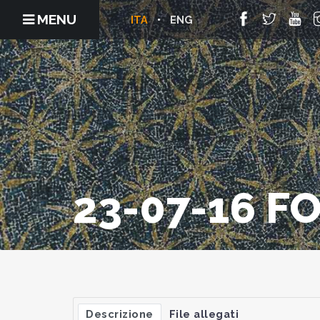
MENU
ITA
ENG
23-07-16 F
Descrizione
File allegati