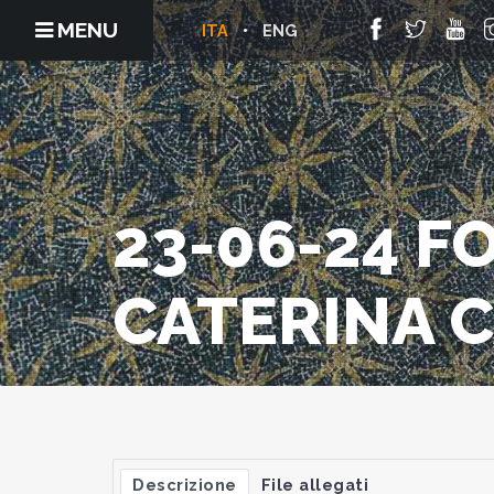
MENU
ITA
ENG
23-06-24 
CATERINA C
Descrizione
File allegati