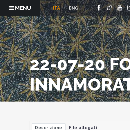
MENU
ITA
ENG
22-07-20 F
INNAMORAT
Descrizione
File allegati