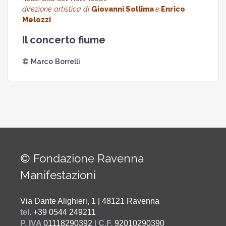
direzione artistica di
Giovanni Sollima
e
Enrico
Melozzi
Il concerto fiume
© Marco Borrelli
© Fondazione Ravenna
Manifestazioni
Via Dante Alighieri, 1 | 48121 Ravenna
tel.
+39 0544 249211
P. IVA
01118290392
| C.F.
92010290390