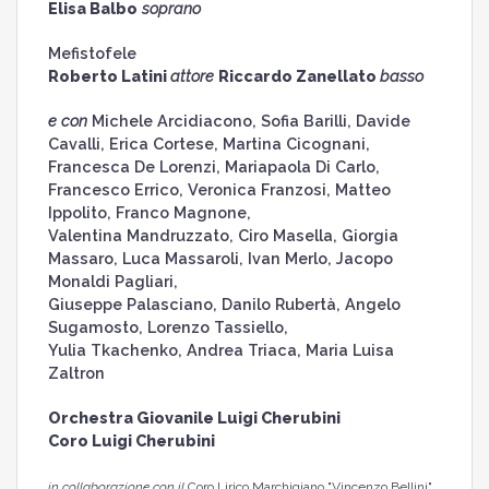
Elisa Balbo
soprano
Mefistofele
Roberto Latini
attore
Riccardo Zanellato
basso
e con
Michele Arcidiacono, Sofia Barilli, Davide
Cavalli, Erica Cortese, Martina Cicognani,
Francesca De Lorenzi, Mariapaola Di Carlo,
Francesco Errico, Veronica Franzosi, Matteo
Ippolito, Franco Magnone,
Valentina Mandruzzato, Ciro Masella, Giorgia
Massaro, Luca Massaroli, Ivan Merlo, Jacopo
Monaldi Pagliari,
Giuseppe Palasciano, Danilo Rubertà, Angelo
Sugamosto, Lorenzo Tassiello,
Yulia Tkachenko, Andrea Triaca, Maria Luisa
Zaltron
Orchestra Giovanile Luigi Cherubini
Coro Luigi Cherubini
in collaborazione con il
Coro Lirico Marchigiano "Vincenzo Bellini"