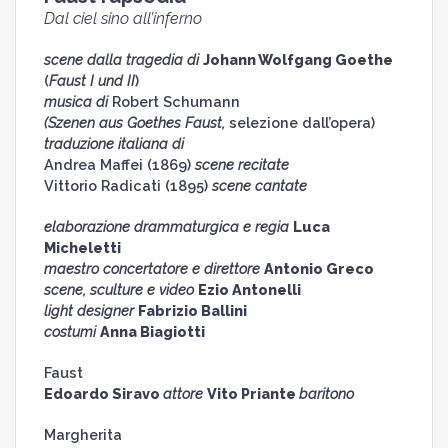
Dal ciel sino all’inferno
scene dalla tragedia di
Johann Wolfgang Goethe
(
Faust I und II
)
musica di
Robert Schumann
(Szenen aus Goethes Faust,
selezione dall’opera)
traduzione italiana di
Andrea Maffei (1869)
scene recitate
Vittorio Radicati (1895)
scene cantate
elaborazione drammaturgica e regia
Luca
Micheletti
maestro concertatore e direttore
Antonio Greco
scene, sculture e video
Ezio Antonelli
light designer
Fabrizio Ballini
costumi
Anna Biagiotti
Faust
Edoardo Siravo
attore
Vito Priante
baritono
Margherita