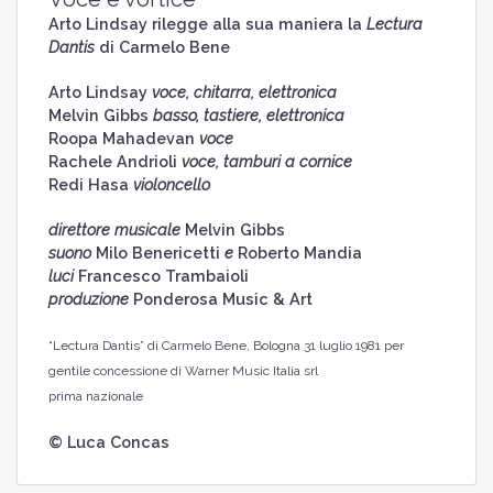
Arto Lindsay rilegge alla sua maniera la
Lectura
Dantis
di Carmelo Bene
Arto Lindsay
voce, chitarra, elettronica
Melvin Gibbs
basso, tastiere, elettronica
Roopa Mahadevan
voce
Rachele Andrioli
voce, tamburi a cornice
Redi Hasa
violoncello
direttore musicale
Melvin Gibbs
suono
Milo Benericetti
e
Roberto Mandia
luci
Francesco Trambaioli
produzione
Ponderosa Music & Art
“Lectura Dantis” di Carmelo Bene, Bologna 31 luglio 1981 per
gentile concessione di Warner Music Italia srl
prima nazionale
© Luca Concas