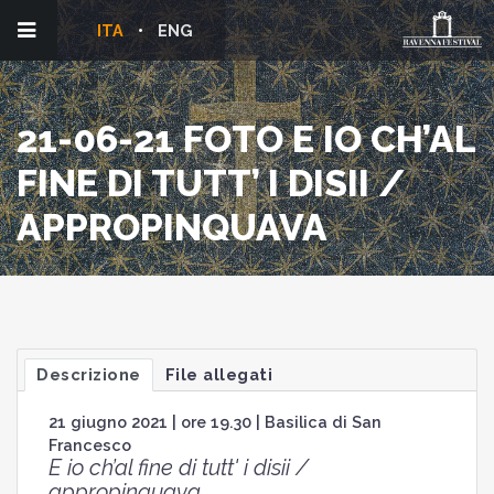
ITA
ENG
21-06-21 FOTO E IO CH’AL
FINE DI TUTT’ I DISII /
APPROPINQUAVA
Descrizione
File allegati
21 giugno 2021 | ore 19.30 | Basilica di San
Francesco
E io ch’al fine di tutt' i disii /
appropinquava