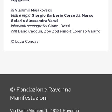
di
Vladimir Majakovskij
testi e regia
Giorgio Barberio Corsetti
,
Marco
Solari
e
Alessandra Vanzi
interventi scenografici
Gianni Dessì
con
Dario Caccuri, Zoe Zolferino
e
Lorenzo Garufo
© Luca Concas
© Fondazione Ravenna
Manifestazioni
Via Dante Alighieri, 1 | 48121 Ravenna