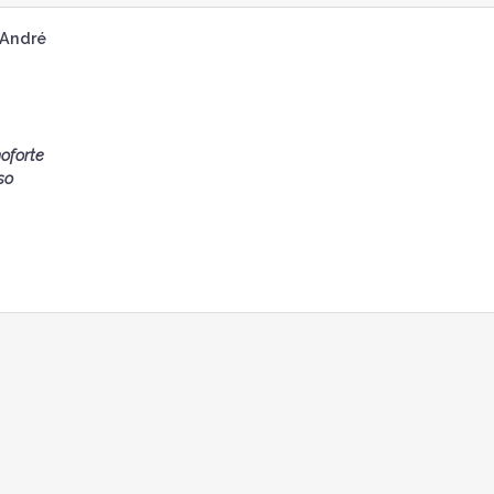
 André
noforte
so