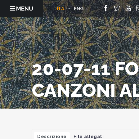
MENU
ITA
ENG
20-07-11 F
CANZONI A
Descrizione
File allegati