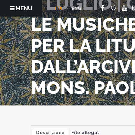
2 LUGLIO | 
MENU
ITA
ENG
LE MUSICH
PER LA LIT
DALL’ARCIV
MONS. PAOL
Descrizione
File allegati