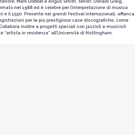
enore; Mark Dobbel e Angus Smith, tenori; Donald Greig,
rmato nel 1988 ed è celebre per l’interpretazione di musica
e il 1550. Presente nei grandi festival internazionali, affianca
registrazioni per le più prestigiose case discografiche, come
bora inoltre a progetti speciali con jazzisti e musicisti
e “artista in residenza” all’Università di Nottingham.