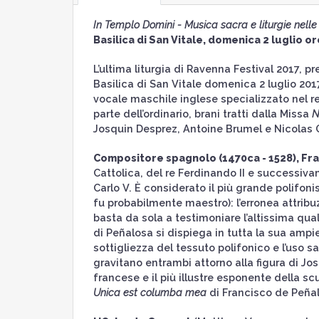
In Templo Domini - Musica sacra e liturgie nelle
Basilica di San Vitale, domenica 2 luglio or
L’ultima liturgia di Ravenna Festival 2017, p
Basilica di San Vitale domenica 2 luglio 201
vocale maschile inglese specializzato nel r
parte dell’ordinario, brani tratti dalla Missa
N
Josquin Desprez, Antoine Brumel e Nicolas
Compositore spagnolo (1470ca - 1528), Fr
Cattolica, del re Ferdinando II e successiva
Carlo V. È considerato il più grande polifon
fu probabilmente maestro): l’erronea attrib
basta da sola a testimoniare l’altissima qua
di Peñalosa si dispiega in tutta la sua ampi
sottigliezza del tessuto polifonico e l’uso
gravitano entrambi attorno alla figura di J
francese e il più illustre esponente della scuo
Unica est columba mea
di Francisco de Peñalo