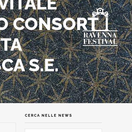
 VITALE
DO CONSORT
UTA
CA S.E.
CERCA NELLE NEWS