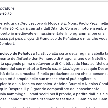
 basiliche
e 10.30
resieduta dall’Arcivescovo di Mosca S.E. Mons. Paolo Pezzi nella
7 alle 10.30, sarà cantata dall’Orlando Consort, noto ensemble
epertorio medievale e rinascimentale. In programma, per una
unca fué pena mayor
di Francisco de Peñalosa e musiche vocal
 Gombert.
ancisco de Peñalosa
fu attivo alla corte della regina Isabella l
mente dell’Infante don Fernando di Aragona, uno dei fratelli di
ista spagnolo prima dell’avvento di Cristóbal de Morales (del qu
uzione del suo mottetto
Sancta mater istud agas
a Josquin Desp
lità della sua musica. È nella produzione sacra che la personal
ezza ed è proprio nelle sue messe che si può cogliere la
 sapiente della tecnica canonica. Antoine Brumel e Nicolas Gom
osquin Desprez, il più grande compositore del rinascimento
la fiamminga. I brani scelti per il proprio, a partire dall’iniziale
sa, hanno tutti come riferimento testuale il Cantico dei Canti