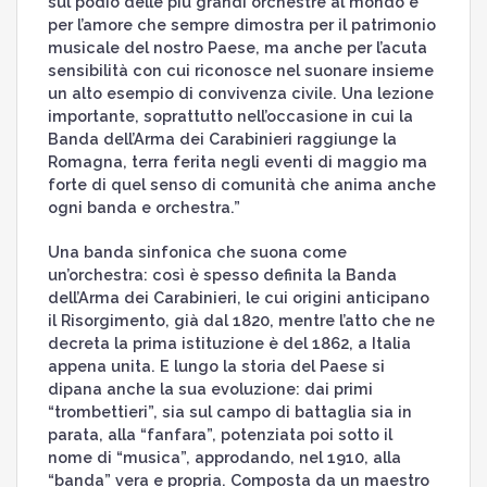
sul podio delle più grandi orchestre al mondo e
per l’amore che sempre dimostra per il patrimonio
musicale del nostro Paese, ma anche per l’acuta
sensibilità con cui riconosce nel suonare insieme
un alto esempio di convivenza civile. Una lezione
importante, soprattutto nell’occasione in cui la
Banda dell’Arma dei Carabinieri raggiunge la
Romagna, terra ferita negli eventi di maggio ma
forte di quel senso di comunità che anima anche
ogni banda e orchestra.”
Una banda sinfonica che suona come
un’orchestra: così è spesso definita la Banda
dell’Arma dei Carabinieri, le cui origini anticipano
il Risorgimento, già dal 1820, mentre l’atto che ne
decreta la prima istituzione è del 1862, a Italia
appena unita. E lungo la storia del Paese si
dipana anche la sua evoluzione: dai primi
“trombettieri”, sia sul campo di battaglia sia in
parata, alla “fanfara”, potenziata poi sotto il
nome di “musica”, approdando, nel 1910, alla
“banda” vera e propria. Composta da un maestro