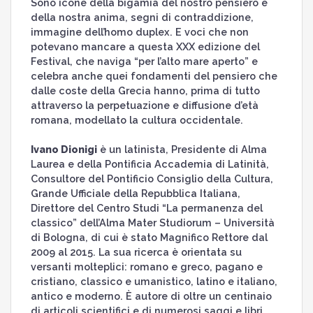
Sono icone della bigamia del nostro pensiero e
della nostra anima, segni di contraddizione,
immagine dell’homo duplex. E voci che non
potevano mancare a questa XXX edizione del
Festival, che naviga “per l’alto mare aperto” e
celebra anche quei fondamenti del pensiero che
dalle coste della Grecia hanno, prima di tutto
attraverso la perpetuazione e diffusione d’età
romana, modellato la cultura occidentale.
Ivano Dionigi
è un latinista, Presidente di Alma
Laurea e della Pontificia Accademia di Latinità,
Consultore del Pontificio Consiglio della Cultura,
Grande Ufficiale della Repubblica Italiana,
Direttore del Centro Studi “La permanenza del
classico” dell’Alma Mater Studiorum – Università
di Bologna, di cui è stato Magnifico Rettore dal
2009 al 2015. La sua ricerca è orientata su
versanti molteplici: romano e greco, pagano e
cristiano, classico e umanistico, latino e italiano,
antico e moderno. È autore di oltre un centinaio
di articoli scientifici e di numerosi saggi e libri.