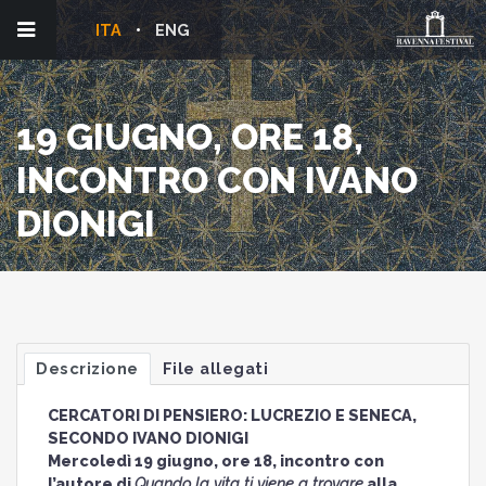
ITA
ENG
19 GIUGNO, ORE 18,
INCONTRO CON IVANO
DIONIGI
Descrizione
File allegati
CERCATORI DI PENSIERO: LUCREZIO E SENECA,
SECONDO IVANO DIONIGI
Mercoledì 19 giugno, ore 18, incontro con
l’autore di
Quando la vita ti viene a trovare
alla