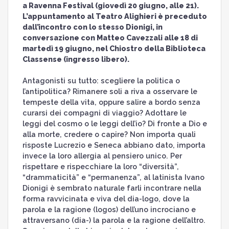
a Ravenna Festival (giovedì 20 giugno, alle 21).
L’appuntamento al Teatro Alighieri è preceduto
dall’incontro con lo stesso Dionigi, in
conversazione con Matteo Cavezzali alle 18 di
martedì 19 giugno, nel Chiostro della Biblioteca
Classense (ingresso libero).
Antagonisti su tutto: scegliere la politica o
l’antipolitica? Rimanere soli a riva a osservare le
tempeste della vita, oppure salire a bordo senza
curarsi dei compagni di viaggio? Adottare le
leggi del cosmo o le leggi dell’io? Di fronte a Dio e
alla morte, credere o capire? Non importa quali
risposte Lucrezio e Seneca abbiano dato, importa
invece la loro allergia al pensiero unico. Per
rispettare e rispecchiare la loro “diversità”,
“drammaticità” e “permanenza”, al latinista Ivano
Dionigi è sembrato naturale farli incontrare nella
forma ravvicinata e viva del dia-logo, dove la
parola e la ragione (logos) dell’uno incrociano e
attraversano (dia-) la parola e la ragione dell’altro.