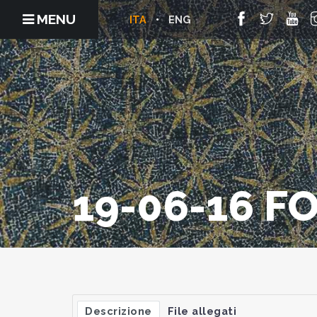
MENU
ITA
ENG
19-06-16 F
Descrizione
File allegati