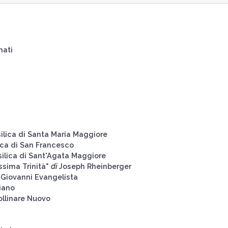
nati
ilica di Santa Maria Maggiore
ica di San Francesco
silica di Sant'Agata Maggiore
ssima Trinità"
di
Joseph Rheinberger
n Giovanni Evangelista
iano
ollinare Nuovo