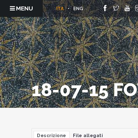
MENU
ITA
ENG
18-07-15 
Descrizione
File allegati