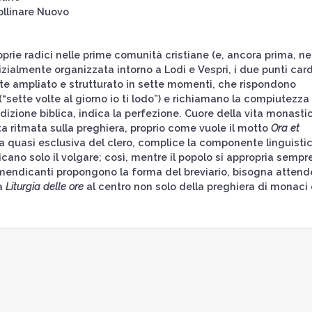
ollinare Nuovo
prie radici nelle prime comunità cristiane (e, ancora prima, ne
inizialmente organizzata intorno a Lodi e Vespri, i due punti car
nte ampliato e strutturato in sette momenti, che rispondono
“sette volte al giorno io ti lodo”) e richiamano la compiutezza
radizione biblica, indica la perfezione. Cuore della vita monasti
ta ritmata sulla preghiera, proprio come vuole il motto
Ora et
 quasi esclusiva del clero, complice la componente linguisti
cano solo il volgare; così, mentre il popolo si appropria sempre
i mendicanti propongono la forma del breviario, bisogna attend
la
Liturgia delle ore
al centro non solo della preghiera di monaci 