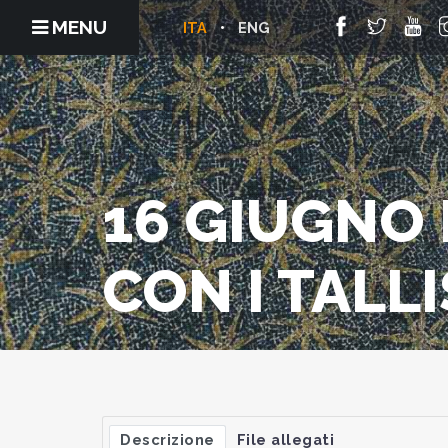
MENU
ITA
ENG
16 GIUGNO 
CON I TALL
Descrizione
File allegati