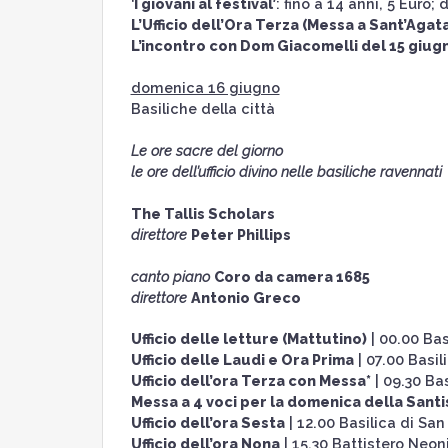
‘
I giovani al festival’
: fino a 14 anni, 5 Euro; 
L’Ufficio dell’Ora Terza (Messa a Sant’Agat
L’incontro con Dom Giacomelli del 15 giugn
domenica 16 giugno
Basiliche della città
Le ore sacre del giorno
le ore dell’ufficio divino nelle basiliche ravennati
The Tallis Scholars
direttore
Peter Phillips
canto piano
Coro da camera 1685
direttore
Antonio Greco
Ufficio delle letture (Mattutino)
| 00.00 Bas
Ufficio delle Laudi e Ora Prima
| 07.00 Basil
Ufficio dell’ora Terza con Messa*
| 09.30 Ba
Messa a 4 voci per la domenica della Santi
Ufficio dell’ora Sesta
| 12.00 Basilica di Sa
Ufficio dell’ora Nona
| 15.30 Battistero Neon