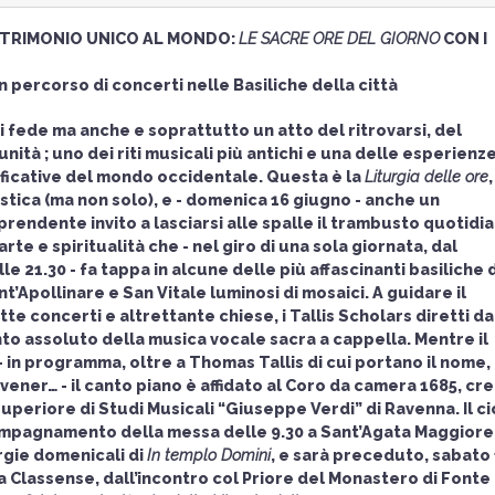
PATRIMONIO UNICO AL MONDO:
LE SACRE ORE DEL GIORNO
CON I
 percorso di concerti nelle Basiliche della città
di fede ma anche e soprattutto un atto del ritrovarsi, del
nità ; uno dei riti musicali più antichi e una delle esperienz
ficative del mondo occidentale. Questa è la
Liturgia delle ore
,
astica (ma non solo), e - domenica 16 giugno - anche un
endente invito a lasciarsi alle spalle il trambusto quotidi
te e spiritualità che - nel giro di una sola giornata, dal
 21.30 - fa tappa in alcune delle più affascinanti basiliche d
t’Apollinare e San Vitale luminosi di mosaici. A guidare il
tte concerti e altrettante chiese, i Tallis Scholars diretti da
nto assoluto della musica vocale sacra a cappella. Mentre il
- in programma, oltre a Thomas Tallis di cui portano il nome,
ner… - il canto piano è affidato al Coro da camera 1685, cr
Superiore di Studi Musicali “Giuseppe Verdi” di Ravenna. Il ci
mpagnamento della messa delle 9.30 a Sant’Agata Maggiore
rgie domenicali di
In templo Domini
, e sarà preceduto, sabato 
ca Classense, dall’incontro col Priore del Monastero di Fonte