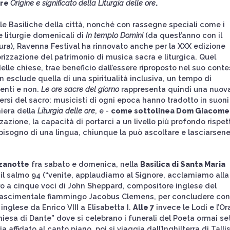
ire
Origine e significato della Liturgia delle ore
.
e Basiliche della città, nonché con rassegne speciali come i
e liturgie domenicali di
In templo Domini
(da quest’anno con il
ltura), Ravenna Festival ha rinnovato anche per la XXX edizione
orizzazione del patrimonio di musica sacra e liturgica. Quel
delle chiese, trae beneficio dall’essere riproposto nel suo conte
n esclude quella di una spiritualità inclusiva, un tempo di
enti e non.
Le ore sacre del giorno
rappresenta quindi una nuova
ersi del sacro: musicisti di ogni epoca hanno tradotto in suoni
hiera della
Liturgia delle ore
, e -
come sottolinea Dom Giacomel
azione, la capacità di portarci a un livello più profondo rispet
 bisogno di una lingua, chiunque la può ascoltare e lasciarsen
zanotte
fra sabato e domenica, nella
Basilica di Santa Maria
ra il salmo 94 (“venite, applaudiamo al Signore, acclamiamo alla
tro a cinque voci di John Sheppard, compositore inglese del
inascimentale fiammingo Jacobus Clemens, per concludere con 
inglese da Enrico VIII a Elisabetta I.
Alle 7
invece le Lodi e l’Or
chiesa di Dante” dove si celebrano i funerali del Poeta ormai se
 affidato al canto piano, poi si viaggia dall’Inghilterra di Talli