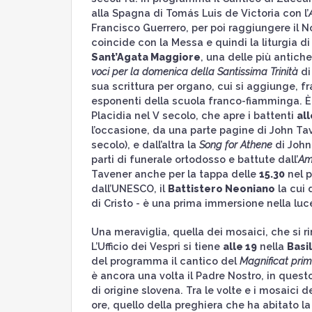
alla Spagna di Tomás Luis de Victoria con l’
Francisco Guerrero, per poi raggiungere il N
coincide con la Messa e quindi la liturgia d
Sant’Agata Maggiore
, una delle più antiche
voci per la domenica della Santissima Trinità
di
sua scrittura per organo, cui si aggiunge, fra g
esponenti della scuola franco-fiamminga. 
Placidia nel V secolo, che apre i battenti
all
l’occasione, da una parte pagine di John Ta
secolo), e dall’altra la
Song for Athene
di John
parti di funerale ortodosso e battute dall’
Am
Tavener anche per la tappa delle
15.30
nel p
dall’UNESCO, il
Battistero Neoniano
la cui 
di Cristo - è una prima immersione nella luc
Una meraviglia, quella dei mosaici, che si r
L’Ufficio dei Vespri si tiene
alle 19
nella
Basi
del programma il cantico del
Magnificat primi
è ancora una volta il Padre Nostro, in quest
di origine slovena. Tra le volte e i mosaici d
ore, quello della preghiera che ha abitato l