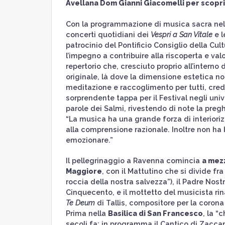
Avellana Dom Gianni Giacomelli per scopr
Con la programmazione di musica sacra nell
concerti quotidiani dei
Vespri a San Vitale
e l
patrocinio del Pontificio Consiglio della Cu
l’impegno a contribuire alla riscoperta e val
repertorio che, cresciuto proprio all’interno 
originale, là dove la dimensione estetica no
meditazione e raccoglimento per tutti, cred
sorprendente tappa per il Festival negli univ
parole dei Salmi, rivestendo di note la preg
“La musica ha una grande forza di interiorizz
alla comprensione razionale. Inoltre non ha
emozionare.”
Il pellegrinaggio a Ravenna comincia
a mez
Maggiore
, con il Mattutino che si divide f
roccia della nostra salvezza”), il Padre Nos
Cinquecento, e il mottetto del musicista r
Te Deum
di Tallis, compositore per la corona 
Prima nella
Basilica di San Francesco
, la “
secoli fa: in programma il Cantico di Zaccaria