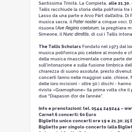
Santissima Trinità. La Compieta,
alle 21.30
,
Tallis racchiude la storia della polifonia tra
Lasso da una parte e Arvo Pärt dall’altra. Di
musica sacra, il
Pater noster
a cinque voci. D
risuona l’
Ave Regina caelorum
, la preghiera 
Simeone, il
Nunc dimittis
, di cui i Tallis into
The Tallis Scholars
Fondato nel 1973 dal lor
musica polifonica più celebre al mondo e c
della musica rinascimentale come parte del 
sull'intonazione e sulla fusione timbrica del
chiarezza di suono assolute, presto divenuta 
concerti l’anno nelle maggiori sale, chiese, f
delle loro incisioni - oltre 50 i dischi - hann
rivista «Gramophone» (la prima volta che il
due “Diapason d’or de l’année”.
Info e prenotazioni: tel. 0544 249244 – w
Carnet 6 concerti: 60 Euro
Biglietto unico concerti ore 19 e 21.30: 25
Biglietto per singolo concerto (alla Biglie