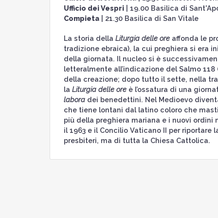
Ufficio dei Vespri
| 19.00 Basilica di Sant'Ap
Compieta
| 21.30 Basilica di San Vitale
La storia della
Liturgia delle ore
affonda le pro
tradizione ebraica), la cui preghiera si era 
della giornata. Il nucleo si è successivame
letteralmente all’indicazione del Salmo 118 (
della creazione; dopo tutto il sette, nella t
la
Liturgia delle ore
è l’ossatura di una giorna
labora
dei benedettini. Nel Medioevo diventa
che tiene lontani dal latino coloro che masti
più della preghiera mariana e i nuovi ordin
il 1963 e il Concilio Vaticano II per riportare 
presbiteri, ma di tutta la Chiesa Cattolica.