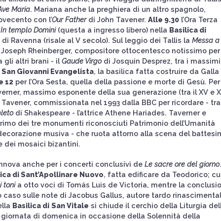
Ave Maria
. Mariana anche la preghiera di un altro spagnolo,
ovecento con l’
Our Father
di John Tavener.
Alle 9.30
l’Ora Terza
i
In templo Domini
(questa a ingresso libero) nella
Basilica di
 di Ravenna (risale al V secolo). Sul leggio dei Tallis la
Messa a
 Joseph Rheinberger, compositore ottocentesco notissimo per 
li altri brani - il
Gaude Virgo
di Josquin Desprez, tra i massimi
È
San Giovanni Evangelista
, la basilica fatta costruire da Galla
e 12
per l’Ora Sesta, quella della passione e morte di Gesù. Per
verner, massimo esponente della sua generazione (tra il XV e X
 Tavener, commissionata nel 1993 dalla BBC per ricordare - tra
leto
di Shakespeare - l’attrice Athene Hariades. Taverner e
rimo dei tre monumenti riconosciuti Patrimonio dell’Umanità
decorazione musiva - che ruota attorno alla scena del battesi
e dei mosaici bizantini.
innova anche per i concerti conclusivi de
Le sacre ore del giorno
lica di Sant’Apollinare Nuovo
, fatta edificare da Teodorico; c
 toni
a otto voci di Tomás Luis de Victoria, mentre la conclusi
o caso sulle note di Jacobus Gallus, autore tardo rinascimenta
ella
Basilica di
San Vitale
si chiude il cerchio della Liturgia del
a giornata di domenica in occasione della Solennità della