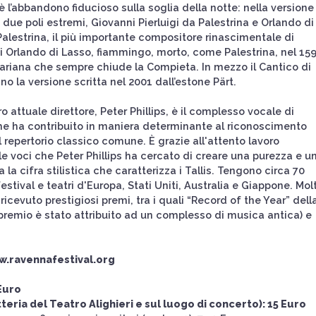
 è l’abbandono fiducioso sulla soglia della notte: nella versione
 i due poli estremi, Giovanni Pierluigi da Palestrina e Orlando di
 Palestrina, il più importante compositore rinascimentale di
i Orlando di Lasso, fiammingo, morto, come Palestrina, nel 159
mariana che sempre chiude la Compieta. In mezzo il Cantico di
nano la versione scritta nel 2001 dall’estone Pärt.
o attuale direttore, Peter Phillips, è il complesso vocale di
he ha contribuito in maniera determinante al riconoscimento
repertorio classico comune. È grazie all'attento lavoro
le voci che Peter Phillips ha cercato di creare una purezza e u
la cifra stilistica che caratterizza i Tallis. Tengono circa 70
estival e teatri d'Europa, Stati Uniti, Australia e Giappone. Mol
o ricevuto prestigiosi premi, tra i quali “Record of the Year” dell
 premio è stato attribuito ad un complesso di musica antica) e
ww.ravennafestival.org
 Euro
tteria del Teatro Alighieri e sul luogo di concerto): 15 Euro