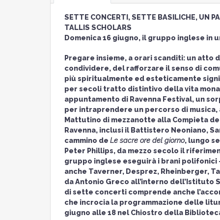
SETTE CONCERTI, SETTE BASILICHE, UN 
TALLIS SCHOLARS
Domenica 16 giugno, il gruppo inglese in un
Pregare insieme, a orari scanditi: un atto 
condividere, del rafforzare il senso di comu
più spiritualmente ed esteticamente signi
per secoli tratto distintivo della vita mon
appuntamento di Ravenna Festival, un sorpr
per intraprendere un percorso di musica, ar
Mattutino di mezzanotte alla Compieta delle
Ravenna, inclusi il Battistero Neoniano, San
cammino de
Le sacre ore del giorno
, lungo se
Peter Phillips, da mezzo secolo il riferime
gruppo inglese eseguirà i brani polifonici 
anche Taverner, Desprez, Rheinberger, Tave
da Antonio Greco all’interno dell’Istituto 
di sette concerti comprende anche l’acco
che incrocia la programmazione delle litu
giugno alle 18 nel Chiostro della Bibliote